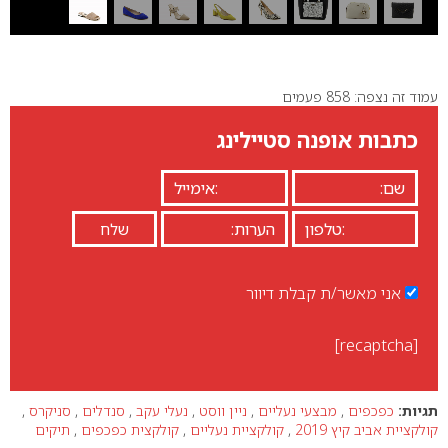
עמוד זה נצפה: 858 פעמים
כתבות אופנה סטיילינג
אני מאשר/ת קבלת דיוור
[recaptcha]
תגיות:
כפכפים
,
מבצעי נעליים
,
ניין ווסט
,
נעלי עקב
,
סנדלים
,
סניקרס
,
קולקציית אביב קיץ 2019
,
קולקציית נעליים
,
קולקצית כפכפים
,
תיקים