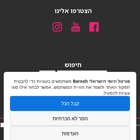
הצטרפו אלינו
חיפוש
חיפוש
פורטל היופי הישראלי Barosh
משתמשים בעוגיות כדי להבטיח
מדיניות פרטיות
תפקוד האתר ולשפר את חוויית המשתמש. אפשר לבחור אילו סוגי
עוגיות להפעיל.
קבל הכל
הסר לא הכרחיות
החלקות שיער
|
תאורה לבית
|
פאות ותוספות שיער
|
נייל סטודיו
|
תוספות שיער
|
שף פרטי
|
כ
סאות
בר
|
קוסמטיקאית
|
כסא בר
|
פאות
|
קורס בניית ציפורניים
|
Powered by Barosh
העדפות
Designed by
Barosh 2020