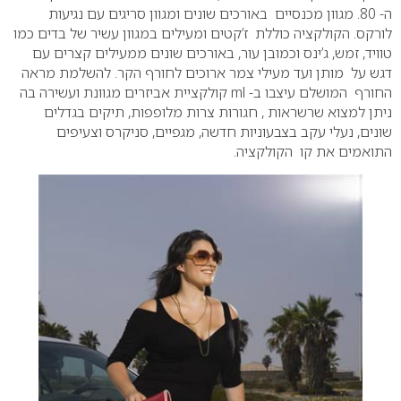
ה- 80. מגוון מכנסיים באורכים שונים ומגוון סריגים עם נגיעות
לורקס.
הקולקציה כוללת ז’קטים ומעילים במגוון עשיר של בדים כמו
טוויד, זמש, ג’ינס וכמובן עור,
באורכים שונים ממעילים קצרים עם
דגש על מותן ועד מעילי צמר ארוכים לחורף הקר.
להשלמת מראה
החורף המושלם עיצבו ב- ml קולקציית אביזרים מגוונת ועשירה בה
ניתן
למצוא שרשראות , חגורות צרות מלופפות, תיקים בגדלים
שונים, נעלי עקב בצבעוניות חדשה,
מגפיים, סניקרס וצעיפים
התואמים את קו הקולקציה.