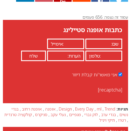
עמוד זה נצפה: 656 פעמים
0
כתבות אופנה סטיילינג
אני מאשר/ת קבלת דיוור
[recaptcha]
תגיות:
Trend
,
ml
,
Every Day
,
Design
,
אופנה
,
אופנת רחוב
,
בגדי
נשים
,
בגדי ערב
,
לוק גברי
,
מגפיים
,
נעלי עקב
,
סניקרס
,
קולקציה טרנדית
,
רטרו
,
תיקי ויניל