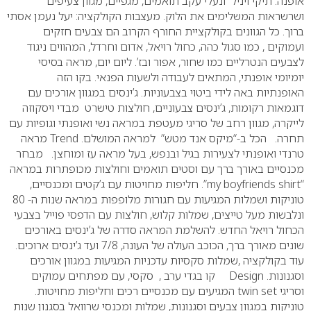
אופנה: תיקי ויניל ונעלי עקב תואמים, מגפיים,
מגוון צעיפים
ושרשראות המשלימים את הלוק. מעצבות הקולקציה: יעל נעמן אסתי
ברוך.
כל הגוונים בקולקציית החורף הקרוב הם צבעים חזקים
ועמוקים , כמו סגול כהה,
כחול רויאל, אדום וחרדל, המהווים ניגוד
לצבעים הנטרליים כמו שחור, אפור ובז’.
ליום יום, מראה בסיסי
יומיומי אופנתי, המתאים לעבודה ולשעות הפנאי. בקו הזה
האופנתיות באה לידי ביטוי בצבעוניות. ג’ינסים במגוון אורכים עם
דוגמאות רקומות,
ג’ינסים צבעוניים, חולצות טישרט מבדי ויסקוזה
לייקרה, מגוון רחב של סריגי מעטפת
במראה נשי ואופנתי וגופיות עם
תחרה. הכל ב-“מיקס אנד מטש” למראה המושלם.
Trend מראה
טרנדי ואופנתי לצעירות בגיל ובנפש, בעל מראה עז ומוחצן. מבחר
מכנסיים
באורך ברך עם וסטים תואמים וחולצות מכופתרות במראה
“my boyfriends shirt”.
חליפות מחויטות עם ג’קטים ומכנסיים,
טוניקות ושמלות המגיעות עם חגורות מלופפות
במראה שנות ה- 80
ונלבשות מעל טייצים, שמלות קלוש, חולצות עם הדפסי פוייל בצבעי
הכחול רויאל החדש. להשלמת המראה סדרה של ג’ינסים באורכים
שונים מאורך ברך,
הכוכב העולה של העונה, 7/8 ועד ג’ינסים ארוכים.
עוד בקולקציה ,שמלות סקסיות
עדכניות המגיעות במגוון אורכים
וסגנונות.
Design קו בגדי ערב , סקסי, עם מפתחים עמוקים
וסריגי twin set המגיעים
עם מכנסיים רכים וחליפות מחויטות.
טוניקות במגוון צבעים וסגנונות, שמלות ומכנסי
שרוואל בסגנון שנות