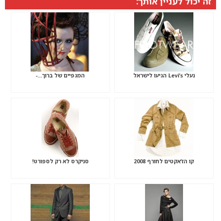
זה יכול לעניין אותך:
נעלי Levi’s הגיעו לישראל
המגפיים של ברוך…-
קו הז’אקטים לחורף 2008
סניקרס לא רק לספורט!