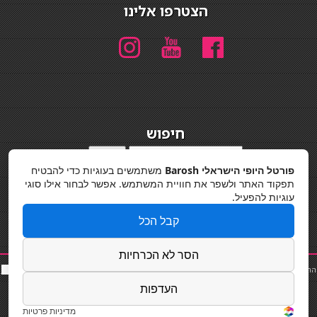
הצטרפו אלינו
חיפוש
חיפוש
פורטל היופי הישראלי Barosh
משתמשים בעוגיות כדי להבטיח
מדיניות פרטיות
תפקוד האתר ולשפר את חוויית המשתמש. אפשר לבחור אילו סוגי
עוגיות להפעיל.
קבל הכל
הסר לא הכרחיות
החלקות שיער
|
תאורה לבית
|
פאות ותוספות שיער
|
נייל סטודיו
|
תוספות שיער
|
שף פרטי
|
כ
סאות
בר
|
קוסמטיקאית
|
כסא בר
|
פאות
|
קורס בניית ציפורניים
|
Powered by Barosh
העדפות
Designed by
Barosh 2020
מדיניות פרטיות