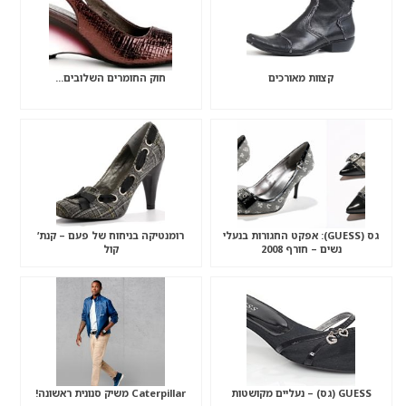
קצוות מאורכים
חוק החומרים השלובים…
גס (GUESS): אפקט החגורות בנעלי
רומנטיקה בניחוח של פעם – קנת’
נשים – חורף 2008
קול
GUESS (גס) – נעליים מקושטות
Caterpillar משיק סנונית ראשונה!