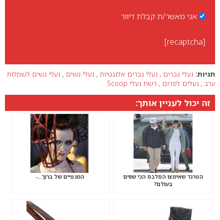
אני מאשר/ת קבלת דיוור
[recaptcha]
תגיות:
נעלי גברים
,
נעלי גברים אלגנטיות
,
נעלי נשים
,
נעלי נשים לשמלות
ערב
,
נעלים לפרום
,
רשת נעלי Scoop
זה יכול לעניין אותך:
הטרנד שאימצו הסלבס הכי שווים
המגפיים של ברוך…-
בעולם?