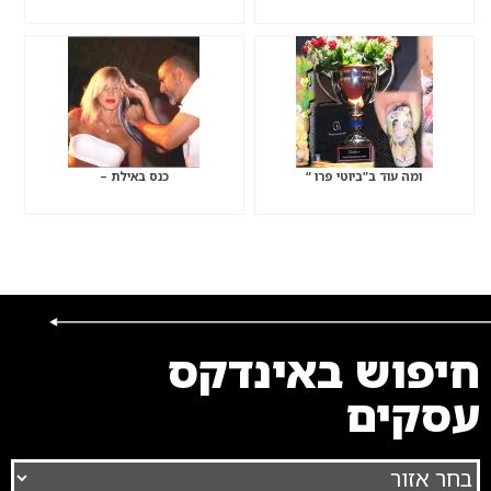
ומה עוד ב”ביוטי פרו “
כנס באילת –
חיפוש באינדקס
עסקים