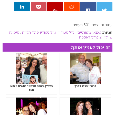
עמוד זה נצפה: 501 פעמים
0
תגיות:
טכנאי ציפורניים
,
נייל סטודיו
,
נייל סטודיו פתח תקווה
,
סימונה
שויקי
,
ציפורני ראסטה
זה יכול לעניין אותך:
בראיין הגיע לברך
בראיין, נעמה וסימונה עושים retro
fun