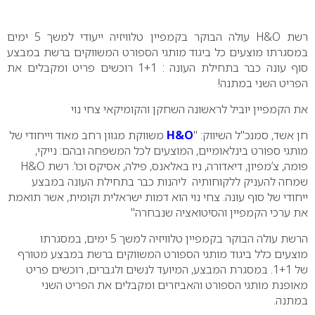
0
שת
H&O
עולה הבוקר בקמפיין טלוויזיה ייעודי למשך 5 ימים
במסגרתו מוצעים כל ביגוד מותגי הספורט המשווקים ברשת במבצע
סוף עונה כבר בתחילת העונה : 1+1 רוכשים פריט ומקבלים את
הפריט השני במתנה!
את הקמפיין יוביל לראשונה השחקן והקומיקאי צחי נוי
חן אשד, סמנכ"ל השיווק: "
H&O
משווקת מגוון רחב מאוד וייחודי של
מותגי ספורט בינלאומיים, המוצעים לכל המשפחה ובהם: נייקי,
פומה, צ’מפיון, דיאדורה, ניו באלאנס, פילה, אסיקס וכו’. רשת H&O
שמחה להעניק ללקוחותיה ליהנות כבר בתחילת העונה במבצע
ייחודי של סוף עונה. צחי נוי הוא דמות ישראלית וקומית, אשר תואמת
את ערכי הקמפיין והסיטואציה שנבחרה"
הרשת עולה הבוקר בקמפיין טלוויזיה למשך 5 ימים, במסגרתו
מוצעים כלל ביגוד מותגי הספורט המשווקים ברשת במבצע מטורף
של 1+1. במסגרת המבצע, המיועד לנשים ולגברים, רוכשים פריט
מאופנת מותגי הספורט והאביזרים ומקבלים את הפריט השני
במתנה.