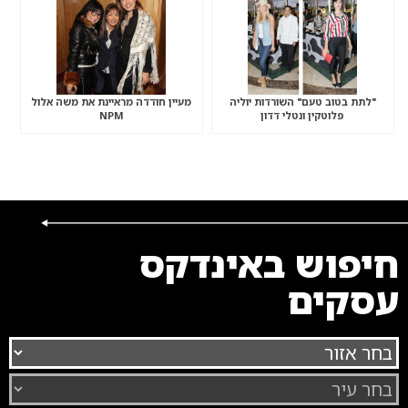
"לתת בטוב טעם" השורדות יוליה
מעיין חודדה מראיינת את משה אלול
פלוטקין ונטלי דדון
NPM
חיפוש באינדקס
עסקים