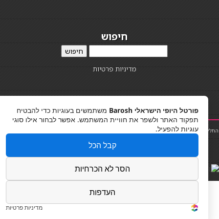
חיפוש
חיפוש
מדיניות פרטיות
פורטל היופי הישראלי Barosh
משתמשים בעוגיות כדי להבטיח
תפקוד האתר ולשפר את חוויית המשתמש. אפשר לבחור אילו סוגי
עוגיות להפעיל.
לקות שיער
|
תאורה לבית
|
פאות ותוספות שיער
|
נייל סטודיו
|
תוספות שיער
|
שף פרטי
|
כ
סאות
בר
|
קוסמטיקאית
|
כסא בר
|
פאות
|
קורס בניית ציפורניים
|
Powered by Barosh
קבל הכל
Designed by
Barosh 2020
הסר לא הכרחיות
העדפות
מדיניות פרטיות