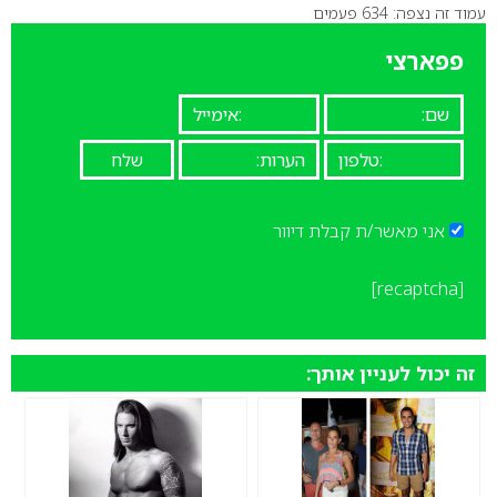
עמוד זה נצפה: 634 פעמים
0
פפארצי
אני מאשר/ת קבלת דיוור
[recaptcha]
זה יכול לעניין אותך: