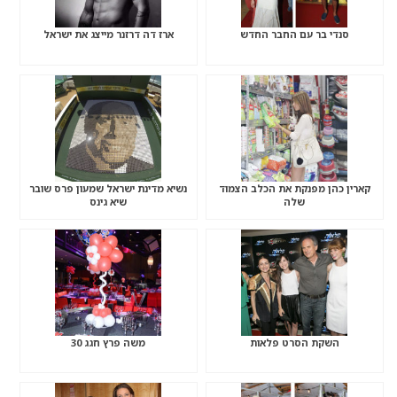
סנדי בר עם החבר החדש
ארז דה דרזנר מייצג את ישראל
קארין כהן מפנקת את הכלב הצמוד
נשיא מדינת ישראל שמעון פרס שובר
שלה
שיא גינס
השקת הסרט פלאות
משה פרץ חגג 30