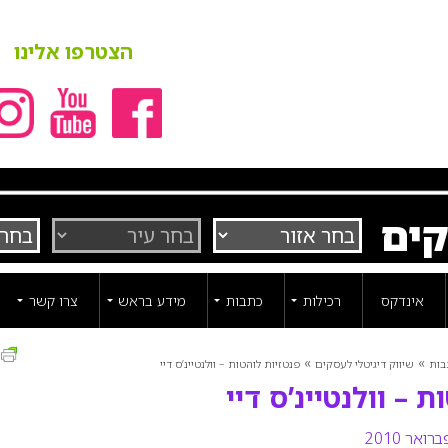
הצטרפו אלינו
קים
אינדקס
רכילות
כתבות
מידע בראש
צרו קשר
ה
»
»
בות
שיווק דיגיטלי לעסקים
פנטזיות לוהטות – וולנטיינ’ס דיי
 – וולנטיינ’ס דיי