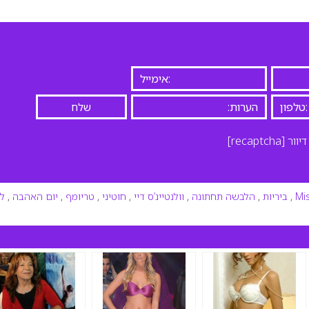
יוור
[recaptcha]
Mi
,
ביריות
,
הלבשה תחתונה
,
וולנטיינ’ס דיי
,
חוטיני
,
טריומף
,
יום האהבה
,
לנ