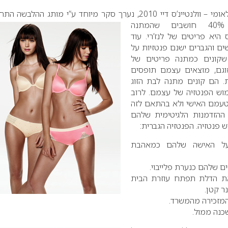
, נערך סקר מיוחד ע”י מותג ההלבשה התחתונה
טריומף שמצא כי 40% חושבים שהמתנה
ס היא פריטים של לנז’רי. עוד
ים והגברים ישנם פנטזיות על
קונים כמתנה פריטים של
וגם, מוצאים עצמם תופסים
 הם קונים מתנה לבת הזוג
וש הפנטזיה של עצמם. לרוב
טעמם האישי ולא בהתאם לזה
י ההזדמנות הלגיטימית שלהם
 פנטזיה.
הפנטזיה הגברית:
ם על האישה שלהם כמאהבת
 שאת הדלת תפתח עוזרת הבית
נר קטן.