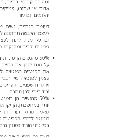
ומה הם קונים? ביריות, ח
אדום או שחור), גימיקים
יהלומים וגם עור.
לעומת הגברים, נשים מעי
לעצמן הלבשה תחתונה למי
גם על מנת לתת לעצמן 
פריטים יקרים ומפנקים. מ
50% מהנשים הן מיניות
על מנת לגוון את החיים. 
את הפנטזיה כפנטזיה ול
עצמן לפנטזיה של הגבר ש
ויותר חושפניים. הפריטים
ורוד בייבי ולבן תחרה.
50% מהנשים הן רומנט
יותר במחשבתן. הן יקראו
מאמי, מותק ועוד. הן ק
רומנטי ילדותי. הפריטים 
בכל גווני הורוד בסגנון ברבי
לשם כך, מציג השנה מות