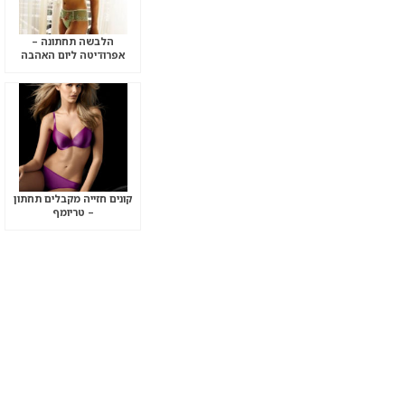
הלבשה תחתונה –
אפרודיטה ליום האהבה
קונים חזייה מקבלים תחתון
– טריומף