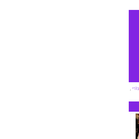
ז’רי
,