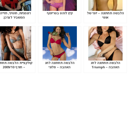
הלבשה תחתונה – יופי של
קיץ לוהט בטריומף
דוגמניות, חוטיני, חזייה
אופי
המשביר לצרכן.
הלבשה תחתונה לחג
הלבשה תחתונה לחג
קולקציית הלבשה תחתו
האהבה – Triumph
האהבה – סלוגי
– חורף 2009/10