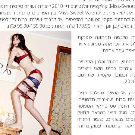
Miss-Sweet-Valentine.
בין הפריטים כותנות רומנטיו
ה תחתונה סקסי המעוטר בהדפסים של לבבות זעירים.
כך תוכלי לפנ
רמזים לבן זוגך.
חזייה: 179.90 ש”ח.
תחתונים: 99.90-139.90 ש”ח.
יית הלבשה תחתונה מפנקת
ת את השראתה ממזג האוויר
צגים עונה אחרת.
סתווי, הסגול והלבן הקיציים
עוברים כחוט השני ויוצרים
יינת וכמובן סקסית שתחמם
נה של הנשים משלבת בדים
 גזרות ועיצובים חדשניים.
ן היתר; סט טורקיז המעוטר
 סגול קיצי במראה קז’ואל
ים צבעוניים, כאשר החזייה
ריפוד דק ומפתח עמוק בחזה.