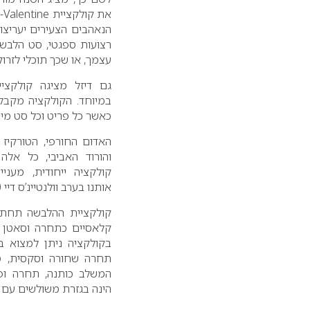
את קולקציית Miss-Sweet-Valentine, קולקציית וולנטיינ’ס דיי 2010 ליצירת אווירה סקסית ורומנטית.
הנאהבים הצעירים יעריצו את קולקציית 
רצועות ספגטי, סט הלבש
עצמך, או שכך תוכלי לזרוק 
גם דיזל מציגה קולקצ
במיוחד. הקולקציה מקבל
כאשר כל פריט וכל סט מיי
האדום החורפי, הטורקיז ה
והורוד האביבי, כל אלה 
קולקציה ייחודית, מענ
אותנו בערב וולנטיינ’ס דיי 2010.
קולקציית ההלבשה תחתו
קלאסיים כתחרה וסאטן עם
בקולקציה ניתן למצוא בי
תחרה שחורה וסקסית, סט
המשלב כותנה, תחרה ופס
הינה בגזרת משולשים עם 