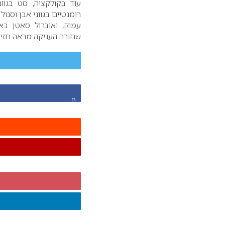
עוד בקולקציה, סט בגוו
רומנטיים בגווני אבן וסגו
עמוק, ואוברול סאטן בא
שחורה העניקה מראה חזיי
0