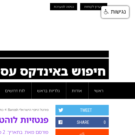
מועדון לקוחות
כניסה למערכת
נגישות
חיפוש באינדקס עס
ראשי
אודות
גלריות בראש
לוח דרושים
»
פורטל היופי הישראלי Barosh
כת
TWEET
פנטזיות לוהטות
SHARE
0
פורסם מאת:
בתאריך: 2 פברואר 2010