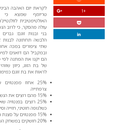
לקראת יום האהבה הבינלאומי – וולנטיינ’ס דיי 2010
+1
האולטימטיבית לוולנטיינ’
עולה מהסקר, כי לרוב הנש
בני ובנות זוגם:
גברים ש
הלבשה תחתונה לבנות ז
שתי ציפורים במכה אחת.
ובמקביל הם דואגים למימ
הם יקנו את המתנה לפי 
של בת הזוג, כיוון שזוה
לראות את בת זוגם כמימוש
25% אחוז מפנטזי
צרפתייה.
15% מהם רוצים את הנשים שלהם כנערת פלייבוי.
25% רוצים בפנטזיה
כשלגופה חוטיני, חזייה וסי
15% מפנטזים על סצנת המזכירה מהמשרד.
20% חושקים במשחק השכנה ממול.