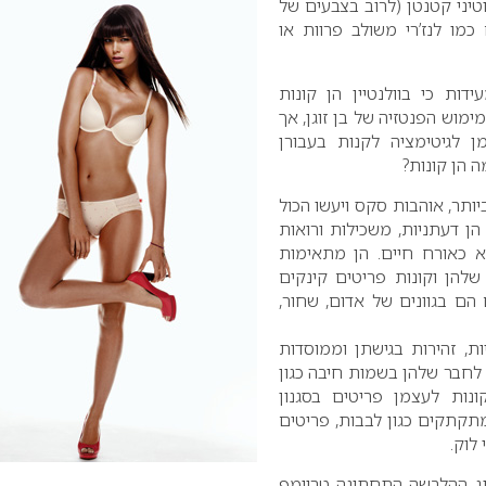
וטיני קטנטן (לרוב בצבעים
של
 כמו לנז’רי משולב פרוות או
דות כי בוולנטיין הן קונות
מוש הפנטזיה של בן זוגן, אך
לגיטימציה לקנות בעבורן
ה הן קונות?
 ביותר, אוהבות סקס ויעשו הכול
הן דעתניות, משכילות ורואות
א כאורח חיים. הן מתאימות
להן וקונות פריטים קינקים
 הם בגוונים של אדום, שחור,
יות, זהירות בגישתן וממוסדות
 לחבר שלהן בשמות חיבה כגון
ונות לעצמן פריטים בסגנון
מתקתקים כגון לבבות, פריטים
 לוק.
ג ההלבשה התחתונה טריומף