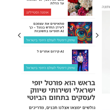
עד הדלת
אופנה וסטיילינג
מתאימים את עצמכם
לעידן החדש בגוגל – כך
תופיעו בתשובות AI
שיווק דיגיטלי לעולם היופי בישראל
קידום אתרים ל‑AI
שיווק דיגיטלי לעולם היופי בישראל
איך מנועי AI “חושבים” –
בראש הוא פורטל יופי
ולמה העסק שלך צריך
להתאים את עצמו אליהם?
ישראלי ושירותי שיווק
לעסקים בתחום הביוטי
שיווק דיגיטלי לעסקים
קידום ל‑AI לעומת קידום
גולשים ימצאו אצלנו תכנים, מדריכים