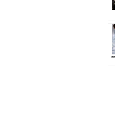
 –
נה