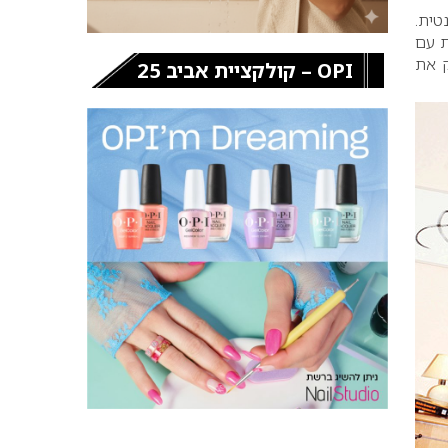
ת עם
ק את
OPI – קולקציית אביב 25