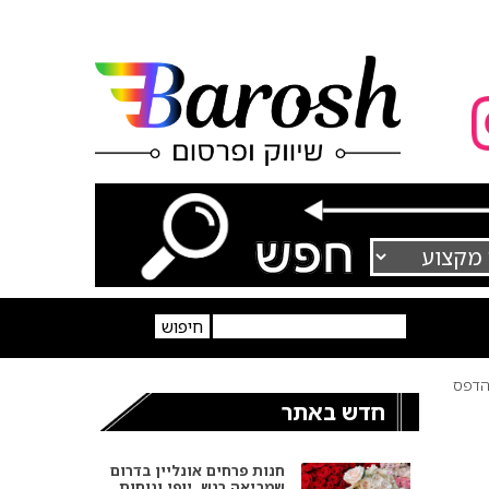
דפס
חדש באתר
חנות פרחים אונליין בדרום
שמביאה רגש, יופי ונוחות