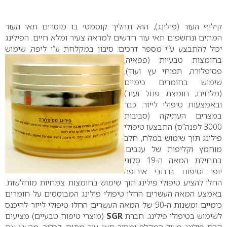
0
קילוף העור (פילינג), הוא תהליך קוסמטי בו מוסרים תאי העור
המתים ונחשפים תאי עור חדשים למראה צעיר ומלא חיים. הפילינג
יכול להתבצע ע”י מספר דרכים: סיבון במקלחת ע”י ליפה, שימוש
בחומצות טבעיות (פפאיה,
פסיפלורה, תפוחי עץ ועוד),
שימוש בחומרים כימיים
(מלחים, חומצת פנול ועוד)
ובאמצעות טיפולי לייזר.
כבר
במצרים העתיקה (סביבות
3000 לפנה”ס) התבצעו טיפולי
פילינג תוך שימוש במלח, חלב
מוחמץ וקליפות של ענבים.
בתחילת המאה ה-19 סלוני
יופי וטיפוח ברחבי אירופה
החלו להציע טיפולי פילינג תוך שימוש בחומצות צמחיות מוחלשות.
באמצע המאה העשרים החלו טיפולי פילינג המבוססים על חומרים
כימיים ומשנות ה-90 של המאה העשרים החלו טיפולי לייזר להיכנס
לשימוש בטיפולי פילינג.
חברת
SGR
(מוצרי טיפוח טבעיים) מציעים