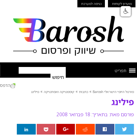
מועדון לקוחות
כניסה למערכת
תפריט
הדפס
»
»
»
פורטל היופי הישראלי Barosh
כתבות
קוסמטיקה ואסתטיקה
פילינג
פילינג
פורסם מאת:
בתאריך: 18 פברואר 2008