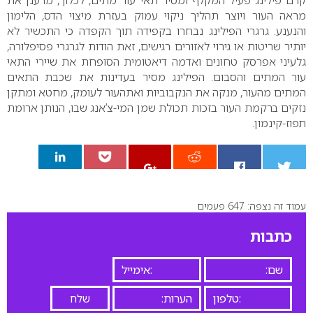
קרם פילינג פעיל המקלף ומסיר תאי עור מתים, לכלוך, מרענן את
מראה העור ויוצר תהליך ניקוי עמוק בעזרת מיצוי הדס, הלימון
והנענע. גרגרי הפילינג נבחרו בקפידה תוך הקפדה כי התכשיר לא
יותיר שריטות או גירוי לאזורים רגישים, זאת הודות לגרגרי פסיפלורה,
גלעיני אפרסק טחונים ואדמה דיאטומית הסופחת את שיירי התאי
עור המתים והסבום.
הפילינג מסיר בעדינות את שכבת התאים
המתים מהעור, מנקה את הנקבוביות ואתהעור לעומק, מחטא ומתקן
נזקים ברקמת העור בזכות תכולת שמן המי-צ’אנג שבו, הנותן ארומת
תפוז-קינמון.
עמוד זה נצפה: 647 פעמים
0
כתבות