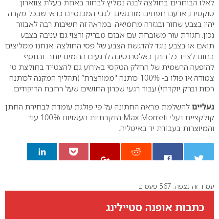
לאלו הבוחרים בחולצה לבנה נמליץ לבחור באחת בעלת צווארון
טוקסידו, או עם חפתים מודגשים.
לגבי המכנסיים כדאי שבכל מקרה
יהיו בצבע שחור ובגזרה מחמיאה. במראה זה חשיבות רבה לאבזור
נכון. חגורת עור משובחת עם אבזם מבריק ורצוי גם עניבה בצבע
תואם או בצבע נוגד להדגשת הצבע של פסי החולצה.
אנחנו ממליצים
בחום לצייד כל חתן באלטרנטיבה לרגעים החמים יותר. ובנוסף
להופעה הרשמית של החלק הטקסי באירוע גם להצטייד בחולצת טי
צמודה או פולו ב- 100% כותנה "ממורצרת” (תהליך המקנה לכותנה
רכות וברק יוקרתי).עבור רגעי שכרון החושים שעל רחבת הריקודים.
נעליים
להשלמת מראה החתונה על פי פולגת עומדת לבחירת החתן
קולקציית נעלי Max Morreti היוקרתיות העשויות 100% עור
והמיוצרות בעבודת יד באיטליה.
עמוד זה נצפה: 567 פעמים
0
כתבות אופנה סטיילינג