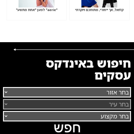
קז’ואל, אך ייחודי, מתוחכם ויוקרתי
"aerie" למען "אחת מתשע"
חיפוש באינדקס
עסקים