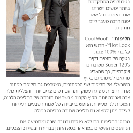
בטכנולוגיה המתקדמת
ביותר ימשיכו וישרתו
אותו נאמנה בכל אשר
יפנה הרבה מעבר ליום
חתונתו.
חליפות
“Cool Wool” –
“Hot Look”- הדגש הוא
על בדי 100% צמר,
בטוִיָה של חוטים דקים
Super 120’s משובחים
ויוקרתיים, כך שהאריג
מותאם לשימוש גם בקיץ
הישראלי.
אל חליפות שני הכפתורים, מצטרפת גם חליפת כפתור
אחד, היוצרת מִפתח עמוק יותר עם דשים צרים יותר, והצללית כולה
צרה וארוכה יותר.
הקיץ הקרוב מבשר את חזרתה של החליפה הלבנה,
המוכרת לנו מעיירות הנופש בריביירה של שנות השבעים העליזות.
לצידה ניתן למצוא גם חליפה שחורה ברכיסה כפולה.
מכנסי החליפות הם ללא פֶּנסים ובגזרה ישרה ומחמיאה. את
הניואנסים האישיים במראהו יבטא החתן בבחירת ובשילוב הצבעים.