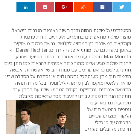
0
הסטנדרט של פולגת מהווה נדבך חשוב באופנת הגברים בישראל.
מוצרי פולגת מתאפיינים בחומרים איכותיים, גזרות עדכניות
וקולקציה המשלבת בין המחויט לקז’ואל. ברשת פולגת משווקים
באופן בלעדי, גם שני מותגי אופנה יוקרתיים: Daniel Hechter ו-
Max Moretti.
תפיסת עולמנו אומרת כי החתן המיועד שמגיע
לחנות פולגת מגיע אלינו מתוך כוונה אמיתית להראות כמו חתן ביום
חתונתו. לשם כך אנו ערוכים עם מגוון רחב של אפשרויות הלבשה
הולמות תוך מתן מענה לכל גחמה גלויה או נסתרת על הסקלה שבין
מראה קלאסי ומוקפד לבין מראה קליל ונועז. בכל מקרה תהיה
התוצאה איכותית ומדוייקת.
נקודת המפגש שלנו עם החתן ערב
חתונתו הנה הזדמנות עבורנו להעביר מסר שהאיכות מקבלת
משמעות גם
בארועים
נוספים בהמשך חייו של
הלקוח. מוצרינו עשויים
בקפידה על פי כללי
חייטות מקובלים ונעזרים