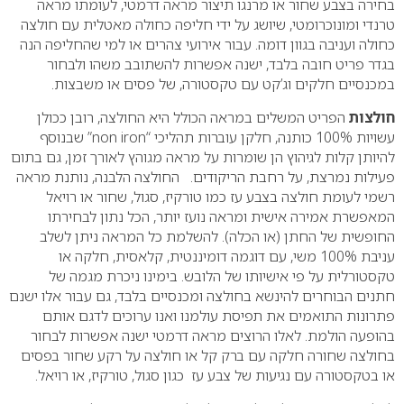
בחירה בצבע שחור או מרנגו תיצור מראה דרמטי, לעומתו מראה
טרנדי ומונוכרומטי, שיושג על ידי חליפה כחולה מאטלית עם חולצה
כחולה ועניבה בגוון דומה.
עבור אירועי צהרים או למי שהחליפה הנה
בגדר פריט חובה בלבד, ישנה אפשרות להשתובב משהו ולבחור
במכנסיים חלקים וג’קט עם טקסטורה, של פסים או משבצות.
חולצות
הפריט המשלים במראה הכולל היא החולצה, רובן ככולן
עשויות 100% כותנה, חלקן עוברות תהליכי “non iron” שבנוסף
להיותן קלות לגיהוץ הן שומרות על מראה מגוהץ לאורך זמן, גם בתום
פעילות נמרצת, על רחבת הריקודים.
החולצה הלבנה, נותנת מראה
רשמי לעומת חולצה בצבע עז כמו טורקיז, סגול, שחור או רויאל
המאפשרת אמירה אישית ומראה נועז יותר, הכל נתון לבחירתו
החופשית של החתן (או הכלה).
להשלמת כל המראה ניתן לשלב
עניבת 100% משי, עם דוגמה דומיננטית, קלאסית, חלקה או
טקסטורלית על פי אישיותו של הלובש.
בימינו ניכרת מגמה של
חתנים הבוחרים להינשא בחולצה ומכנסיים בלבד, גם עבור אלו ישנם
פתרונות התואמים את תפיסת עולמנו ואנו ערוכים לדגם אותם
בהופעה הולמת.
לאלו הרוצים מראה דרמטי ישנה אפשרות לבחור
בחולצה שחורה חלקה עם ברק קל או חולצה על רקע שחור בפסים
או בטקסטורה עם נגיעות של צבע עז כגון סגול, טורקיז, או רויאל.