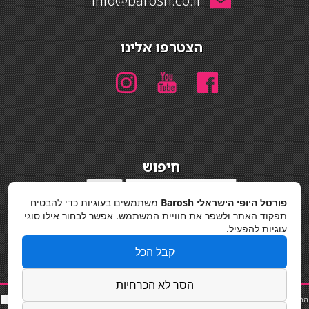
info@barosh.co.il
הצטרפו אלינו
חיפוש
חיפוש
פורטל היופי הישראלי Barosh
משתמשים בעוגיות כדי להבטיח
מדיניות פרטיות
תפקוד האתר ולשפר את חוויית המשתמש. אפשר לבחור אילו סוגי
עוגיות להפעיל.
קבל הכל
הסר לא הכרחיות
החלקות שיער
|
תאורה לבית
|
פאות ותוספות שיער
|
נייל סטודיו
|
תוספות שיער
|
שף פרטי
|
כ
סאות