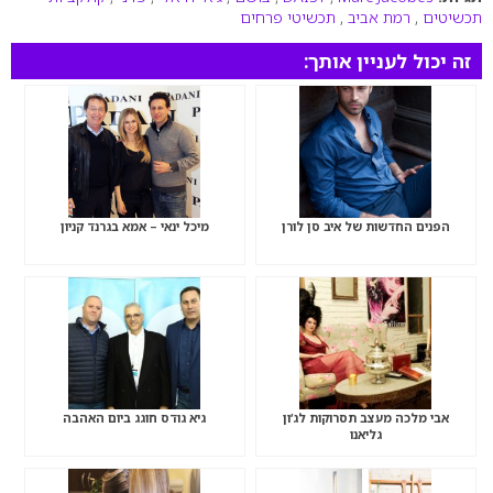
תכשיטים
,
רמת אביב
,
תכשיטי פרחים
זה יכול לעניין אותך:
הפנים החדשות של איב סן לורן
מיכל ינאי – אמא בגרנד קניון
אבי מלכה מעצב תסרוקות לג’ון
גיא גודס חוגג ביום האהבה
גליאנו