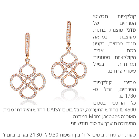
0
קולקציות תכשיטי
הפרחים של
פדני
מוצגות בחנות
מעוצבת במראה
חנות פרחים, בקניון
רמת אביב.
הקולקציות ססגוניות
ומהודרות בשלל
עיטורי פרחים.
מחירי קולקציות
הפרחים, החל מ-
1780 ₪.
כל הרוכש בסכום
4500 ₪ בחודש התערוכה, יקבל בושם
DAISY
החדש והיוקרתי מבית
האופנה
Marc-Jacobes
במתנה.
התערוכה תיערך עד סוף חודש יוני.
שעות הפתיחה: בימים א’-ה’ בין השעות 9:30 ל- 21:30 בערב, ביום ו’