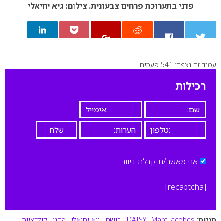
פדני בתערוכת פרחים צבעונית. צילום: גיא יחיאלי
עמוד זה נצפה: 541 פעמים
0
רכילות
אני מאשר/ת קבלת דיוור
[recaptcha]
תגיות:
Marc Jacobes
,
DAISY
,
בושם
,
גיא יחיאלי
,
פדני
,
קולקציות