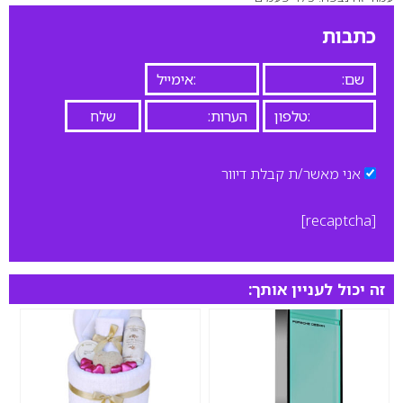
0
כתבות
אני מאשר/ת קבלת דיוור
[recaptcha]
זה יכול לעניין אותך: