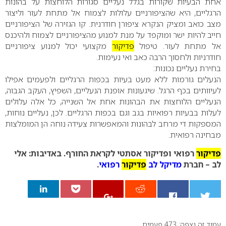
אחת הבעיות שקורות בגלל נעליים סגורות הלוחצות על בהונות
הרגליים, היא שהציפורניים עלולות לצמוח אל מתחת לעור וליצור
מצב כואב ומציק הנקרא ציפורן חודרנית. קו הגזירה של הציפורניים
חייב להיות ישר ומוקפד על מנת למנוע מהציפורניים לצמוח ולהיכנס
אל מתחת לעור. טיפול
פדיקור
מקצועי יכול למנוע ציפורניים
חודרניות ולחסוך הרבה כאב ואי נעימות.
בחירת נעליים נכונות:
הנעלים גורמות ללא מעט בעיות בכפות הרגליים ולפעמים אפילו
לעיוותים בכף הרגל. שיגעונות אופנת הנעליים, השפיץ, העקב הגבוה,
הנעליים הלוחצות את הבהונות אחת אל השנייה, כל אלה עלולים
לעלות בבעיות רפואיות בגב וגם בכפות הרגליים. לכן, נעליים נוחות,
המספקות די מרחב לבהונות והמאפשרות צעידה נוחה הן המומלצות
מבחינה רפואית.
פדיקור
רפואי ופדיקור אסתטי לקראת החורף.
באדיבות: אלי
לב – חברת
מדיקל לב
פדיקור
רפואי
.
עמוד זה נצפה: 473 פעמים