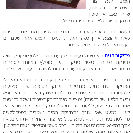
המת, ללא צורך
בשימוש בסכינים,
שיוף, כאב או סיכון
(במקרה של רגליים סוכרתיות למשל).
כלומר, ניתן להכניס את כפות הרגליים למים בהם שוחים דגיגים
כאלה ולהוציא אותן כשהן חלקות ונעימות למגע אחרי שעברתם
בעצם טיפול פדיקור מדוקדק ויסודי.
פדיקור דגים
הוא טיפול נעים והמגע עם הדגים מלטף ומעניק חוויה
מפנקת במיוחד. טיפול פדיקור דגים מומלץ במיוחד לסובלים
מפסוריאזיס, סכרת או בעיות עור הגורמות להיווצרות עור יבש ויבלות.
מכוני יופי רבים, ספא, צימרים, בתי מלון ועוד כבר הכניסו את טיפולי
הפדיקור דגים כחלק מחבילות הפינוק והטיפוח שהם מציעים
ללקוחותיהם. חברת ליבינגרין, מגדלת ומשווקת את דגי גרא רופא
(השם הלועזי של הדגיגים) ומציעה מערכת דקורטיבית ויעילה כדי שגם
אתם תוכלו להציע ללקוחותיכם טיפולי פדיקור דגים. למי שדואג, אז
לא – כמעט שאין צורך בתחזוקה,
המים נשמרים בסטריליזציה
מוחלטת בעזרת נורת אולטרא סגול, אין צורך להחליף את המים, אין
צורך להוציא ולהכניס את הדגים – הכל פשוט והטיפול בטוח לחלוטין.
את הצילום מטה צילמנו במספרת יוסף עיצוב שיער בנס ציונה