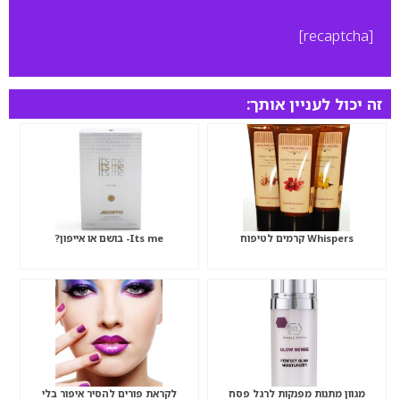
[recaptcha]
זה יכול לעניין אותך:
Whispers קרמים לטיפוח
Its me- בושם או אייפון?
מגוון מתנות מפנקות לרגל פסח
לקראת פורים להסיר איפור בלי