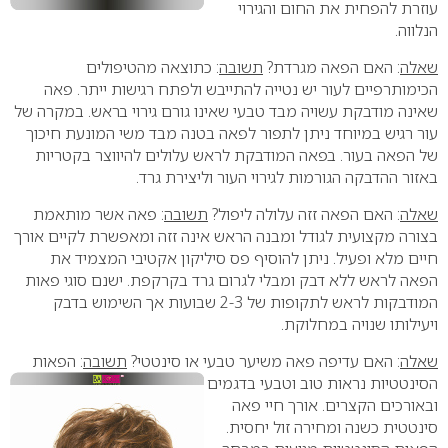
עוזרת להפחית את החום והגירוי
הנלווה.
שאלה
: האם הפאה מגרדת?
תשובה
: כתוצאה מהטיפולים
הכימותרפיים לעור יש נטייה להתייבש ולפתח רגישות ייתר. פאה
שאינה מודבקת עשויה מבד טבעי שאינו גורם גירוי בראש. במקרה של
עור רגיש במיוחד ניתן לתפור לפאה בטנה מבד משי המונעת חיכוך
של הפאה בעור. בפאה המודבקת לראש עלולים להיווצר בקטריות
באזור ההדבקה הגורמות לגירוי העור וליצירת גרד.
שאלה
: האם הפאה זזה עלולה ליפול?
תשובה
: פאה אשר מותאמת
בצורה מקצועית לגודל ומבנה הראש אינה זזה ומאפשרת לקיים אורך
חיים מלא ופעיל. ניתן להוסיף פס סיליקון אקטיבי המצמיד את
הפאה לראש ללא דבק ומבלי לגרום גרד בקרקפת. ישנם סוגי פאות
המודבקות לראש לתקופות של 2-3 שבועות אך השימוש בדבק
ויעילותו שנויה במחלוקת.
שאלה
: האם עדיפה פאה משיער טבעי או סינטטי?
תשובה
: הפאות
הסינטטיות נראות טוב וטבעי בדגמים
ובאורכים הקצרים. אורך חיי פאה
סינטטית כשנה ומחירה זול יחסית.