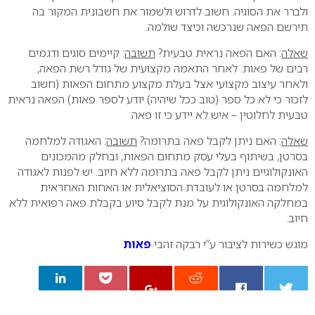
ולברר את הסוגיה. חשוב לדרוש ולשמור את חשבונית המקור בה
תירשם הפאה שנרכשה וכיצד שולמה.
שאלה
: האם הפאה נראית טבעית?
תשובה
: קיימים סוגים ודגמים
רבים של פאות. לאחר התאמה מקצועית של גודל רשת הפאה,
ולאחר עיצוב מקצועי אצל בעלת מקצוע מתחום הפאות (חשוב
לזכור כי לא כל ספר (טוב ככל שיהיה) יודע לספר פאות) הפאה נראית
טבעית לחלוטין – איש לא יידע כי זו פאה.
שאלה
: האם ניתן לקבל פאה בתרומה?
תשובה
: האגודה למלחמה
בסרטן, בשיתוף בעלי עסק מתחום הפאות, ובחלק מהמכונים
האונקולוגיים ניתן לקבל פאה בתרומה ללא חיוב. יש לפנות לאגודה
למלחמה בסרטן או לעובדת הסוציאלית או האחות האחראית
במחלקה האונקולוגית על מנת לקבל סיוע בקבלת פאה רפואית ללא
חיוב.
מוגש כשירות לציבור ע”י רבקה זהבי
פאות