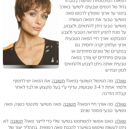
הפאות הסינטטיות מגיעות במבחר
גדול של דגמים וצבעים. לשיער באורך
בינוני עד ארוך מומלץ לרכוש פאה
משיער טבעי. את הפאה העשויה
משיער טבעי ניתן להתאים, ולצבוע,
על מנת להגיע למראה הטבעי ולצבע
המבוקש. אורך חיי הפאה הטבעית
ארוך ועלותן יקרה יחסית. גם
במקרים של גוונים מיוחדים או
צבעים מיוחדים יש צורך בפאה
טבעית אותה ניתן לצבוע ולהתאים
לגוון הנדרש.
שאלה
: מה הטיפול השוטף בפאה?
תשובה
: את הפאה יש לחפוף
ולסדר אחת ל 3-4 שבועות, עדיף ע”י בעל מקצוע או לבד לאחר
קבלת הדרכה.
שאלה
: מה אורך חיי הפאה?
תשובה
: פאה משיער סינטטי כשנה, פאה
משיער טבעי מספר שנים.
שאלה
: האם אפשר להשתמש בשיער שלי כדי לייצר פאה?
תשובה
: לא
ניתן לעשות שימוש בשיערך להכנת פאה רפואית. בתהליך יצור של