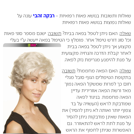
0
שאלות ותשובות בנושא פאות רפואיות –
רבקה זהבי
עונה על
שאלות נפוצות בנושא פאות רפואיות
שאלה
: האם ניתן לטפל בפאה בבית?
תשובה
: ישנם מספר סוגי פאות
וכל סוג דורש טיפול אחר. מומלץ כי הטיפול בפאה ייעשה ע”י בעלי
מקצוע אך ניתן
לטפל בפאה בבית
לאחר קבלת הדרכה והנחיה מקצועית
על מנת להימנע מגרימת נזק לפאה.
שאלה
: האם הפאה מחממת?
תשובה
:
בתקופת הטיפולים הגוף סובל מגלי
חום כך למרות שמשקל הפאה נמוך
מאד ורשת הפאה אוורירית עדיין
הפאה מחממת. בניגוד לפאה
שמודבקת לראש (העשויה על בד
צפוף יותר ואותה לא ניתן להסיר) את
הפאות שאינן מודבקות ניתן להסיר
על מנת לתת לראש להתאוורר. גם
האפשרות שניתן לחפוף את הראש