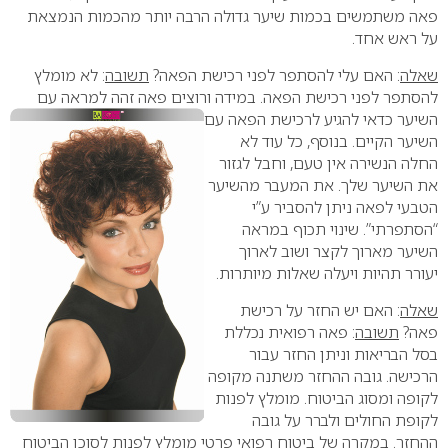
פאה משתמשים בכמות שיער גדולה הרבה יותר מהכמות הנמצאת
על ראש אחד.
שאלה
: האם עלי להסתפר לפני רכישת הפאה?
תשובה
: לא מומלץ
להסתפר לפני רכישת הפאה. במידה ורוצים פאה זהה למראה עם
השיער כדאי להגיע לרכישת
הפאה עם
השיער הקיים. בנוסף, כל עוד לא
החלה הנשירה אין טעם, וחבל לגזור
את השיער שלך. את המעבר מהשיער
הטבעי לפאה ניתן להסביר ע”י
“הסתפרתי”. שינוי תכוף במראה
השיער מארוך לקצר ושוב לארוך
יעורר תהיות ויעלה שאלות מיותרות.
שאלה
: האם יש החזר על רכישת
פאה?
תשובה
: פאה רפואית נכללת
בסל הבריאות וניתן החזר עבור
הרכישה. גובה ההחזר משתנה מקופה
לקופה ומסוג הביטוח. מומלץ לפנות
לקופת החולים ולברר על גובה
ההחזר. במקרה של ביטוח רפואי פרטי מומלץ לפנות לסוכן הביטוח