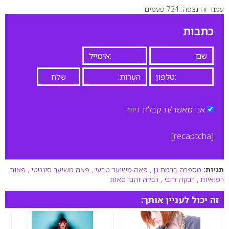
עמוד זה נצפה: 734 פעמים
0
כתבות
אני מאשר/ת קבלת דיוור
[recaptcha]
תגיות:
מספרה ברמת גן
,
פאה משיער טבעי
,
פאה משיער סינטטי
,
פאות
רפואיות
,
רבקה זהבי
,
רבקה זהבי פאות
זה יכול לעניין אותך: