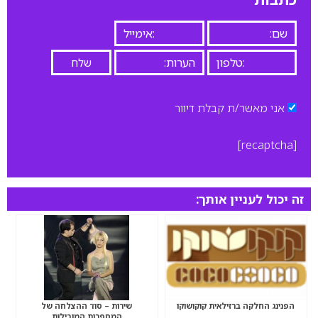
אני מאשר/ת קבלת דיוור
[recaptcha]
זה יכול לעניין אותך:
הפנינג החלקה ברזילאית קוקושוקו
שירות – סוד ההצלחה של
המספרות המובילות