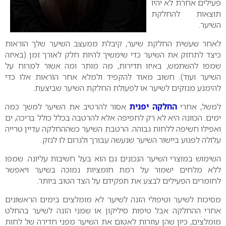
פעילים אחרת לא יהיו
תוצאות להחלקת
השיער.
לאחר שעשית החלקת שיער, קיבלת ממעצב השיער שלך הוראות
כיצד לתחזק את השיער כדי שימשיך להיות חלק לאורך זמן (באיזה
שמפו להשתמש, באיזו תדירות, מה מותר ומה אשור למרוח על
השיער ועוד). חשוב מאוד להקפיד ולמלא אחר הוראות אלו כדי
להימנע מנזקים לשיער או לפעולת החלקת השיער שביצעת.
למשל, אחרי
החלקה יפנית
אסור להרטיב את השיער למשך כמה
ימים. הכוונה היא לא רק לחפיפה אלא להרטבה בכלל כולל בריכה, ים
ואפילו חשיפה ללחות גבוהה. הרטבת השיער כשההחלקה עדיין טרייה
עלולה לפגוע ביישור השיער שנעשה עבורך ולגרום לו לנזק.
השימוש במוצרי השיער הנכונים גם הוא בעל חשיבות עליונה. שמפו
ללא מלחים ישמור על רמת חומציות נמוכה בשיער ויאפשר
לחומרים הפעילים לבצע את תפקידם על הצד הטוב ביותר.
מסיכות לשיער וטיפולי הזנה לשיער לא מומלצים בימים הראשונים
אחרי ההחלקה אבל טיפות סיליקון או שמני הזנה לשיער בהחלט
מומלצים, כיון שהן עוזרות לאטום את השיער מפני חדירה של לחות