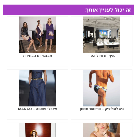
זה יכול לעניין אותך:
סניף חדש ולוהט –
מבצעי יום הבחירות
גיא לובלצ’יק – פרזנטור תמנון
איזבלי פונטנה – MANGO