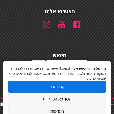
הצטרפו אלינו
חיפוש
חיפוש
פורטל היופי הישראלי Barosh
משתמשים בעוגיות כדי להבטיח
מדיניות פרטיות
תפקוד האתר ולשפר את חוויית המשתמש. אפשר לבחור אילו סוגי
עוגיות להפעיל.
קבל הכל
הסר לא הכרחיות
החלקות שיער
|
תאורה לבית
|
פאות ותוספות שיער
|
נייל סטודיו
|
תוספות שיער
|
שף פרטי
|
כ
סאות
בר
|
קוסמטיקאית
|
כסא בר
|
פאות
|
קורס בניית ציפורניים
|
Powered by Barosh
העדפות