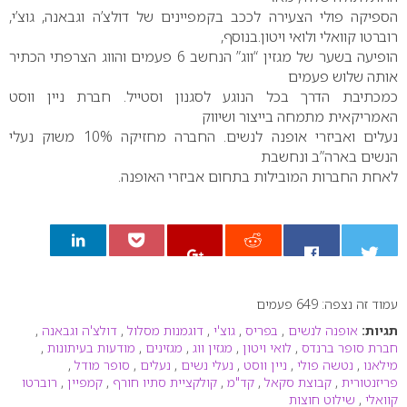
הספיקה פולי הצעירה לככב בקמפיינים של דולצ’ה וגבאנה, גוצ’י,
רוברטו קוואלי ולואי ויטון.בנוסף,
הופיעה בשער של מגזין “ווג” הנחשב 6 פעמים והווג הצרפתי הכתיר
אותה שלוש פעמים
כמכתיבת הדרך בכל הנוגע לסגנון וסטייל. חברת ניין ווסט
האמריקאית מתמחה בייצור ושיווק
נעלים ואביזרי אופנה לנשים. החברה מחזיקה 10% משוק נעלי
הנשים בארה”ב ונחשבת
לאחת החברות המובילות בתחום אביזרי האופנה.
עמוד זה נצפה: 649 פעמים
0
תגיות:
אופנה לנשים
,
בפריס
,
גוצ'י
,
דוגמנות מסלול
,
דולצ'ה וגבאנה
,
חברת סופר ברנדס
,
לואי ויטון
,
מגזין ווג
,
מגזינים
,
מודעות בעיתונות
,
מילאנו
,
נטשה פולי
,
ניין ווסט
,
נעלי נשים
,
נעלים
,
סופר מודל
,
פריזנטורית
,
קבוצת סקאל
,
קד"מ
,
קולקציית סתיו חורף
,
קמפיין
,
רוברטו
קוואלי
,
שילוט חוצות