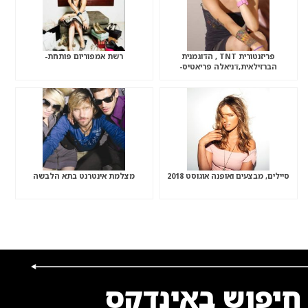
פריזנטורית TNT , הדוגמנית
רשת אמפוריום פותחת-
הברזילאית,דניאלה פריאטיס-
סיילים, מבצעים ואופנה אוגוסט 2018
מצלמת אינטרנט בתא הלבשה
חיפוש באינדקס