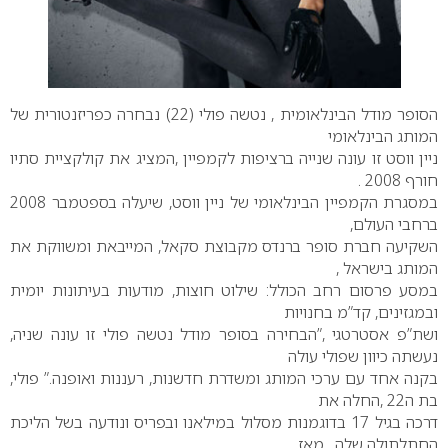
הסופר מודל הבינלאומית , נטשה פולי (22) נבחרה כפריזנטורית של
המותג הבינלאומי
ניין ווסט זו עונה שנייה ברציפות לקמפיין ,המציג את קולקציית סתיו
חורף 2008 .
במסגרת הקמפיין הבינלאומי של ניין ווסט, שיעלה בספטמבר 2008
ברחבי העולם,
השקיעה חברת סופר ברנדס מקבוצת סקאל, המייבאת ומשווקת את
המותג בישראל ,
במסע פרסום רחב הכולל: שילוט חוצות, מודעות בעיתונות יומית
ובמגזינים, קד”מ בחנויות
ושת”פ אסטרטגי ,”הבחירה בסופר מודל נטשה פולי זו עונה שניה,
נעשתה כיוון שפולי עולה
בקנה אחד עם ערכי המותג ומשדרת חדשנות, רעננות ואופנה.” פולי,
בת ה22 ,החלה את
דרכה בגיל 17 בדוגמנות מסלול במילאנו ובפריס ונודעה בשל הליכת
החתלתולה שלה , מאז