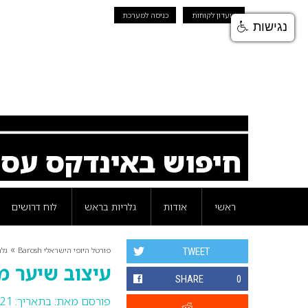
מועדון לקוחות
כניסה למערכת
נגישות
חיפוש באינדקס עס
ראשי
אודות
גלריות בראש
לוח דרושים
»
פורטל היופי הישראלי Barosh
גלר
TWEET
עיצוב שיער מאת andizzo
SHARE
0
פורסם מאת:
בתאריך: 21 ינואר 2016