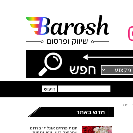
דפס
חדש באתר
חנות פרחים אונליין בדרום
שמביאה רגש, יופי ונוחות