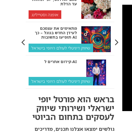
עד הדלת
אופנה וסטיילינג
מתאימים את עצמכם
לעידן החדש בגוגל – כך
תופיעו בתשובות AI
שיווק דיגיטלי לעולם היופי בישראל
קידום אתרים ל‑AI
שיווק דיגיטלי לעולם היופי בישראל
איך מנועי AI “חושבים” –
בראש הוא פורטל יופי
ולמה העסק שלך צריך
להתאים את עצמו אליהם?
ישראלי ושירותי שיווק
לעסקים בתחום הביוטי
שיווק דיגיטלי לעסקים
קידום ל‑AI לעומת קידום
גולשים ימצאו אצלנו תכנים, מדריכים