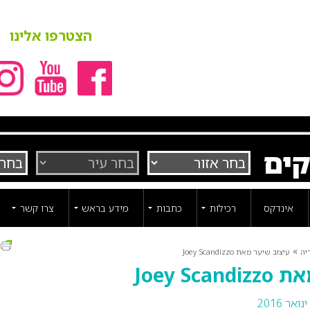
הצטרפו אלינו
קים
אינדקס
רכילות
כתבות
מידע בראש
צרו קשר
ה
»
יה
עיצוב שיער מאת Joey Scandizzo
Joey Sc