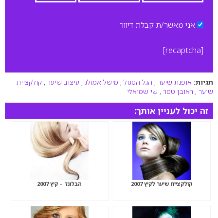
אני מאשר/ת קבלת דיוור
[recaptcha]
תגיות:
אופנת שיער
,
הגל הסגול
,
מישל אמזלג
,
עיצוב שיער
,
קולקציית
שיער
,
ראובן טפר
,
שי שמואלי
זה יכול לעניין אותך:
קולקציית שיער לקיץ 2007
הבלונד – קיץ 2007