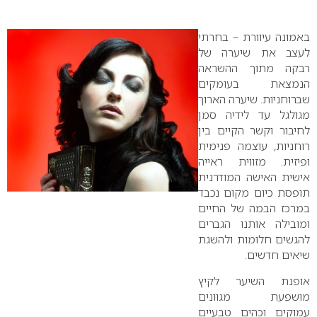
0
באמונה עיוורת – בחרתי
לעצב את שיערה של
רבקה מתוך ההשראה
הנמצאת בעומקים
שברוחניות. שיערה הארוך
מגולגל עד לידיה סמן
לחיבור וקשר הקיים בין
רוחניות, עוצמה פנימית
ופיזית. מזווית ראייה
אישית האישה המודרנית
תופסת כיום מקום נכבד
במרכז הבמה של החיים
ומובילה אותנו הגברים
להגשים חלומות ולהשגת
שיאים חדשים.
אופנת השיער לקיץ
מושפעת מגוונים
עמוקים וכהים טבעיים