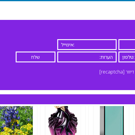
יוור
[recaptcha]