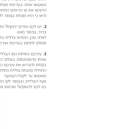
טשטשו אותה בעדינות מעלה,
הדגישו את קו הריסים התחתו
ודאו כי היא מונחת בצמוד לק
2.
יש לכם עיניים ירוקות? ו
בהיר, בגימור מאט.
לאחר מכן, הוסיפו צללית כ
מומלץ לתחום בעדינות את קו
3.
עיניכם כחולות כמו הצלל
שכחו מהסטיגמות, בעולם האי
בקלות להגדיש את עיניכם הכ
התחילו מהנחת צללית כחולה 
טשטשו עד לקפל העפעף.
מעל הצללית, ובצמוד לקו הר
בא לכם להשקיע? שרטטו אייל