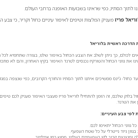
 לתוך הסתיו, כפי שראינו בשבועות האופנה ברחבי העולם.
וריאל פריז
מעניק המלצות וטיפים לאיפור עיניים כחול וקריר, כי צבע הג’
ת הדרכה ראשית בלוריאל
אים לכולם, כך ניתן לשלב את הצבע הכחול באיפור שלנו, בצורה שתחמיא לכל גו
ינו את גווני הכחול והטורקיז נכנסים לטרנד האיפור בקיץ האחרון, והם לא מתכונ
עד כחול- ג’ינס ממשיכים איתנו לתוך הסתיו והחורף הקרובים, כפי שנצפה במגזי
ל בלוק שלכם, זה הזמן להתחיל! לוריאל פריז מעצבי האיפור מעניק לכם טיפים
 את הטרנד.
ת לפי צבע העיניים:
כל גווני הכחול יתאימו לכם.
גוון ניוד נייטרלי על כל שטח העפעף.
ה ומנצנצת קרוב לקו העפעפיים העליון, ממש כמו אייליינר.