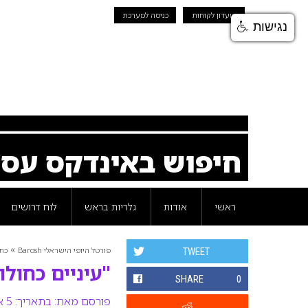
מועדון לקוחות
כניסה למערכת
נגישות
חיפוש באינדקס עס
ראשי
אודות
גלריות בראש
לוח דרושים
»
פורטל היופי הישראלי Barosh
כת
TWEET
"עיניים כחול
SHARE
0
פורסם מאת:
בתאריך: 5 אוקטובר 2016