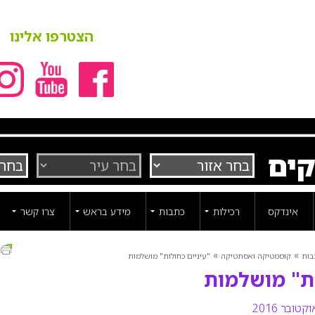
הצטרפו אלינו
קים
אינדקס
רכילות
כתבות
מידע בראש
צרו קשר
ה
»
»
בות
קוסמטיקה ואסתטיקה
"עיניים כחולות" מושלמות
ות" מושלמות