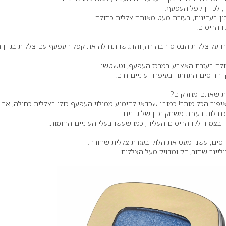
 לכיוון קפל העפעף.
ן בעדינות, בעזרת מעט מאותה צללית כחולה.
ו הריסים.
תרו על צללית הבסיס הבהירה, והדגישו תחילה את קפל העפעף עם צללית בגוון 
חולה בעזרת האצבע במרכז העפעף, וטשטשו.
 הריסים התחתון בעיפרון עיניים חום.
ית שאתם מחזיקים?
פור הכל מותר! כמובן שכדאי להימנע ממילוי העפעף כולו בצללית כחולה, אך ת
חולות בעזרת משחק נכון של גוונים.
בצמוד לקו הריסים העליון, כמו שעשו בעלי העיניים החומות.
יסים, עשנו מעט את הלוק בעזרת צללית שחורה.
יינר שחור, דק ומדויק מעל הצללית.