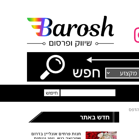
דפס
חדש באתר
חנות פרחים אונליין בדרום
שמביאה רגש, יופי ונוחות