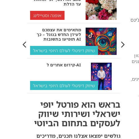
עד הדלת
אופנה וסטיילינג
ינס
מתאימים את עצמכם
לעידן החדש בגוגל – כך
תופיעו בתשובות AI
שיווק דיגיטלי לעולם היופי בישראל
ון
נים
קידום אתרים ל‑AI
נים,
שיווק דיגיטלי לעולם היופי בישראל
איך מנועי AI “חושבים” –
בראש הוא פורטל יופי
ולמה העסק שלך צריך
להתאים את עצמו אליהם?
ישראלי ושירותי שיווק
לעסקים בתחום הביוטי
שיווק דיגיטלי לעסקים
קידום ל‑AI לעומת קידום
גולשים ימצאו אצלנו תכנים, מדריכים