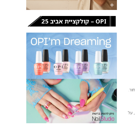
OPI – קולקציית אביב 25
ור.
 על