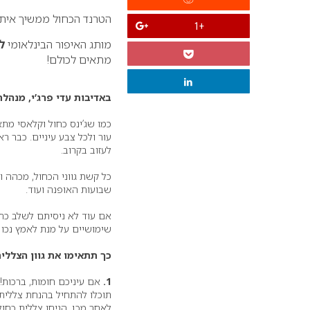
הטרנד הכחול ממשיך איתנו
+1
מותג האיפור הבינלאומי
ל
מתאים לכולם!
באדיבות עדי פרג’י, מנהל
כמו שג’ינס כחול וקלאסי מת
עור ולכל צבע עיניים. כבר רא
לעזוב בקרוב.
כל קשת גווני הכחול, מכהה ו
שבועות האופנה ועוד.
אם עוד לא ניסיתם לשלב כחו
שימושיים על מנת לאמץ נכון
כך תתאימו את גוון הצללי
1.
אם עיניכם חומות, ברכות! 
תוכלו להתחיל בהנחת צללית ב
לאחר מכן, הניחו צללית כחול