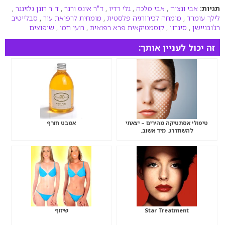
תגיות:
אבי ונציה
,
אבי מלכה
,
גלי רדיו
,
ד"ר אינס ורנר
,
ד"ר רונן גלזינגר
,
לילך עומרד
,
מומחה לכירורגיה פלסטית
,
מומחית לרפואת עור
,
סבלייטיב
רג’ובניישן
,
סינרון
,
קוסמטיקאית פרא רפואית
,
רועי חמו
,
שיפוצים
זה יכול לעניין אותך:
טיפולי אסתטיקה מהירים – יצאתי
אמבט חורף
להשתדרג. מיד אשוב.
Star Treatment
שיזוף