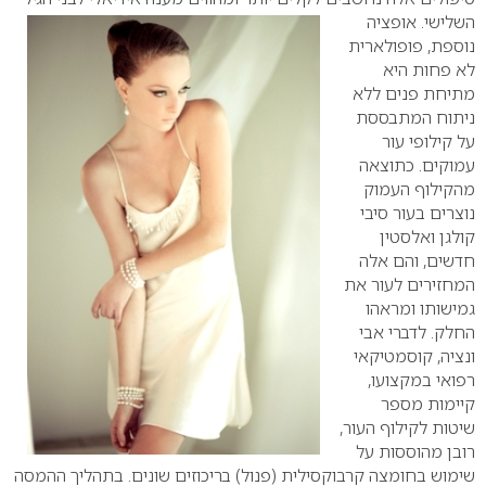
השלישי.
אופציה
נוספת, פופולארית
לא פחות היא
מתיחת פנים ללא
ניתוח המתבססת
על קילופי עור
עמוקים. כתוצאה
מהקילוף העמוק
נוצרים בעור סיבי
קולגן ואלסטין
חדשים, והם אלה
המחזירים לעור את
גמישותו ומראהו
החלק.
לדברי אבי
ונציה, קוסמטיקאי
רפואי במקצועו,
קיימות מספר
שיטות לקילוף העור,
רובן מהוססות על
שימוש בחומצה קרבוקסילית (פנול) בריכוזים שונים. בתהליך ההמסה