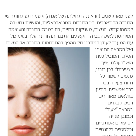
0
לפני מאות שנים (וזו איננה תחילתה של אגדה) ולפני התפתחותה של
החברה ההירארכית, היו החברות מטריארכאליות, והנשיות נחשבה
למשהו קדוש. הנשים, מעניקות החיים, היו במרכז החברה והעוצמה
המיוחסת לאישה גברה דווקא עם התבגרותה וחינה עלה בעיני כול.
עם המעבר לעידן המודרני חל מהפך בהתייחסות
החברה אל הנשים
ואל המראה החיצוני.
הסלוגן המוביל כעת
הוא “העולם שייך
לצעירים”. לכן רובנו,
מנסים לשמור על
חזות צעירה בכל
דרך אפשרית: היריון
בגילאים מאוחרים,
רכישת בגדים
במראה “צעיר”
וכמובן פנייה
לטיפולים אסתטיים
ופלסטיים רלוונטיים.