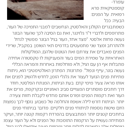
עומרד-
קוסמטיקאית פרא
רפואית.
על הפנים:
הבעיה: ככל
כשמתבגרים הקולגן והאלסטין, הנחשבים למבני התמיכה של העור,
מתרופפים ולדברי ד”ר גלזינגר, זאת גם הסיבה לכך שהעור הבוגר
נעשה פחות אלסטי.
“מצד אחד, העור בגיל הבוגר ממשיך לגדול
ולהתרחב ומצד שני מתמעטים בדרמיס תאי השומן. במקביל, שרירי
הפנים מאבדים את צורתם ואת הטונוס שלהם, המולקולות
האחראיות על שמירת המים בעור והמעניקות לו טקסטורה אחידה
מתבלות אף הן עם הגיל, ולא מוחלפות באחרות והמראה הכללי
נעשה בוגר, עייף ונפול”.
פתרונות: הפתרון האולטימטיבי הוא, ניתוח
מתיחת פנים הנועד לעצור את גלגלי הזמן, לחדש ולהשיב לפנים את
אותו מראה צעיר מימי קדם. בעת הניתוח, המנתח הפלסטי, חודר
דרך חתכים מוסתרים המצויים סביב האוזניים ובקרקפת, מרים את
העור ואת רקמות הפנים ופורס אותם מחדש לקבלת חזות צעירה
יותר. הניתוח דורש לילה אשפוז והחלמה של כשבוע. נוסף לכך נפוצות
היום שיטות נוספות לניתוחי פנים חלקיים. מדובר בניתוחי פנים
בחתכים קטנים יותר המתבצעים בהפרדת רקמות קטנה יותר, ועיקר
המתיחה נעשית על הרקמות התומכות של הפנים ולא על העור עצמו.
טיפולים אלה נחשבים לקלים יותר ומהווים מענה אידיאלי לבני הגיל