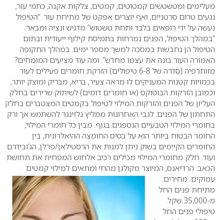
מעלימים ומטשטשים קמטוטים, קמטים, צלקות אקנה, כתמי עור,
נגעים טרום סרטניים, ואף יוצרים אפקט של מתיחת עור.
“הטיפול
נעשה על ידי רופאים בלבד ותחת טשטוש” מדגיש ונציה ומבאר:
“במהלך הטיפול, הפנים נמרחות בתמיסת קילוף ייעודית ובתום
הטיפול הן נחבשות במסכה למשך מספר ימים. במהלך התקופה
האמורה העור בונה את עצמו מחדש”.
ומה עוד מציעים המומחים?
מזותרפיה (סדרה של 6-8 טיפולים) הזרקת חומרים פעילים לעור
בכמויות קטנות המעניקים לו מראה צעיר, בריא, מבריק ומוצק יותר,
וכמובן הזרקות הבוטוקס (או חומרים דומים) לשיתוק שרירים בחלק
העליון של הפנים והזרקות המילוי לטיפול בקמטים המצטברים בחלק
התחתון של הפנים.
לגבי האחרונות ממליץ גלזינגר להשתמש אך ורק
בחומרי המילוי הטבעיים הנספגים בגוף. מבין כל חומרי המילוי,
החומר הבטוח ביותר הוא על בסיס החומצה ההיאלרונית, בין
החומרים הקיימים בשוק ניתן למנות את הרסטילאן/פרלן, הג’ובידרם
ועוד. חלק מחומרי המילוי מכילים רכיב אלחוש המפחית את תחושת
הכאב. הרדיאנס, המיוצר מקולגן מהחי ומתאים למילוי קמטים
עמוקים.
מחירים:
מתיחת פנים החל
מ-35,000 שקל.
טיפולי פנים החל