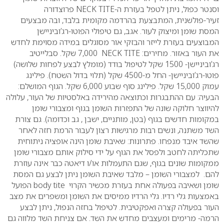
וסנטר כפול, ניתן לטפל בעזרת ה-
NECK TITE
פרוצדורה
זעיר-פולשנית, המתבצעת בהרדמה מקומית בלבד, ובה מבצעים
המסת שומן ומיצוק לעור. אגב, גם טיפולי הפוטו-רג’וביניישן
המבוצעים בעזרת לייזר והבזקי אור מסוגלים במידה מסוימת לחדש
את העור באזור.
מחירים:
NECK TITE
7,000 שקל. סבלייטיב
רג’וביניישן- 1500 שקל לטיפול בודד (מומלץ לבצע לפחות שלושה)
פוטו-רג’וביניישן- החל מ-4500 שקל (תלוי בדול השטח). פילינג
עמוק 15,000 שקל. פילינג סוף שבוע 6,000 שקל.
הגוף המושלם:
הבעיה: עם ההתבגרות וכתוצאה מהירידה באלסטיות של העור, עלולה
להיווצר חלוקה שונה של התפזרות השומן בגוף ומצבורי שומן
במקומות חדשים בגוף (בטן, מותניים, ישבן , גב וכדומה). גם צורת
השד משתנה, ונשים רבות מרגישות רצון לעבור הרמת חזה לאחר
שהשד איבד מנפחו.
פתרונות: שאיבת שומן הינה אופציה ניתוחית
שתכליתה לחטב ולפסל את הגוף על ידי סילוק אותם מצבורי שומן
ממקומות שונים בגוף, שגם התעמלות או/ו דיאטה כבר אינה עוזרת
להם. למצבורי השומן – מלבד שאיבת השומן ניתן לבצע גם המסת
שומן ושאיבה בפעולה אחת בעזרת מכשיר הקרוי
body tite
הפועל
באמצעות גלי רדיו. גלי הרדיו ממיסים את השומן ומשפרים את מצב
העור בפעולה קצרה ואפקטיבית. לטיפול בחזה הנפול, ניתן לבצע
הרמה- מרימים ומעצבים מחדש את השד. אם צניחת השד מלווה גם