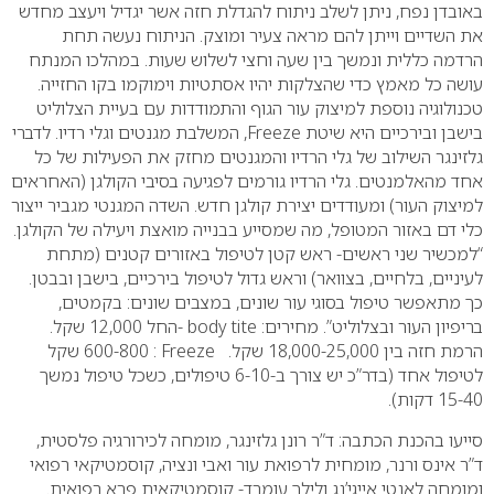
באובדן נפח, ניתן לשלב ניתוח להגדלת חזה אשר יגדיל ויעצב מחדש
את השדיים וייתן להם מראה צעיר ומוצק. הניתוח נעשה תחת
הרדמה כללית ונמשך בין שעה וחצי לשלוש שעות. במהלכו המנתח
עושה כל מאמץ כדי שהצלקות יהיו אסתטיות וימוקמו בקו החזייה.
טכנולוגיה נוספת למיצוק עור הגוף והתמודדות עם בעיית הצלוליט
בישבן ובירכיים היא שיטת
Freeze
, המשלבת מגנטים וגלי רדיו. לדברי
גלזינגר השילוב של גלי הרדיו והמגנטים מחזק את הפעילות של כל
אחד מהאלמנטים. גלי הרדיו גורמים לפגיעה בסיבי הקולגן (האחראים
למיצוק העור) ומעודדים יצירת קולגן חדש. השדה המגנטי מגביר ייצור
כלי דם באזור המטופל, מה שמסייע בבנייה מואצת ויעילה של הקולגן.
“למכשיר שני ראשים- ראש קטן לטיפול באזורים קטנים (מתחת
לעיניים, בלחיים, בצוואר) וראש גדול לטיפול בירכיים, בישבן ובבטן.
כך מתאפשר טיפול בסוגי עור שונים, במצבים שונים: בקמטים,
בריפיון העור ובצלוליט”.
מחירים:
body tite
-החל 12,000 שקל.
הרמת חזה בין 18,000-25,000 שקל.
Freeze
: 600-800 שקל
לטיפול אחד (בדר”כ יש צורך ב-6-10 טיפולים, כשכל טיפול נמשך
15-40 דקות).
סייעו בהכנת הכתבה: ד”ר רונן גלזינגר, מומחה לכירורגיה פלסטית,
ד”ר אינס ורנר, מומחית לרפואת עור ואבי ונציה, קוסמטיקאי רפואי
ומומחה לאנטי אייגי’נג ולילך עומרד- קוסמטיקאית פרא רפואית.