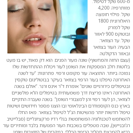
מ-600 שקל לטיפול.
מזותרפיה: 4,200
שקל. מילוי חומצה
היאלורונית 1800
שקל למזרק
ובוטוקס 900 לאזור
שקל.
עד הצוואר:
הבעיה: העור בצוואר
ובאזור הדקולטה
(עצם החזה והמחשוף) שונה מעור הפנים. הוא דק מאוד, יש בו מעט
בלוטות חלב המספקות את השומן לעור ויכולת ההתחדשות שלו
נמוכה ביותר. התוצאה: עור מקומט ורפוי.
פתרונות: “עד לשנה
האחרונה טיפלנו בעור הרפוי בצוואר בעיקר בבוטולינום טוקסין
ובטיפולים כירורגיים שונים” אומרת ד”ר אינס ורנר. “אולם בשנה
האחרונה ראינו פריצת דרך משמעותית בטיפולים הלא פולשניים
לצוואר, הן לעור רפוי והן למצבורי השומן”. בשנה שעברה התקיים
בארץ כנס הקוסמודרם הבינלאומי ובו הוצגו מספר חידושים ושיטות
טיפול חדשות יותר מהשיטות הנ”ל לטיפול בצוואר.
מאז החלו
להשתמש לטכנולוגיה המשתמשת בגלי רדיו פרקציונליים (סבלייטיב
רג’ובניישן), שבה מטפלים בשכבות העור הפגועות בלבד ומותירים עור
בריא להמרצת תהליך הריפוי הכללי. במקרים של היווצרות שומן