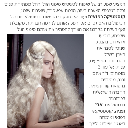
המציע שפע רב של שיטות לטשטוש סימני הגיל, החל ממתיחת פנים,
וכלה בטיפולי הצערת העור, הרמת עפעפיים, שאיבות שומן,
קוסמטיקה רפואית
ועוד. אין ספק כי הנגישות והפופולאריות של
הטיפולים האסתטיים אכן הפכה אותם לנורמה חברתית מקובלת
ואף העלתה בקרבנו את הצורך להסתיר את אותם סימני הגיל
שלפתע
הופיעו
ולהילחם בהם.
כדי
שנוכל לסבר את
האוזן בשלל
הפתרונות המוצעים,
פניתי אל עוד 3
מומחים: ד”ר אינס
ורנר, מומחית
ברפואת עור ונשיאת
החברה הישראלית
לכירורגיה
דרמטולוגית,
אבי
ונציה
, קוסמטיקאי
רפואי ומומחה
לאנטי- אייג’ינג ולילך