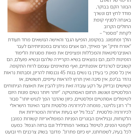
הדימוי של האדם
הבוגר הקם בבוקר,
מודד לחץ דם ונשרך
באנחה לסניף קופת
החולים הקרוב
לקחת “מספר” –
הולך ומתפוגג. במקומו, הופיעו הגבר והאישה הנושאים מחד תעודת
“אזרח ותיק” אך מאידך, הם אצים נמרצים במכוניותיהם לעבר
האוניברסיטאות והמכללות ומציפים את מאות מסגרות הלימוד
הזמינות להם, הם נמצאים בשיא הקריירה שלהם ובשיא פועלם, הם
קשובים לטרנדים אופנתיים, ואף מתאימים עצמם לרוח התקופה.
אין כל ספק כי בעידן בו נשים בנות 45 נכנסות להריון, וסבתות נראות
נהדר בג’ינס, אין סיבה ואין תרוץ להראות עייפים, תשושים, או
קשישים ובדיוק על רקע עובדה זאת ניתן להבין את תאוצת הניתוחים
הפלסטיים ושגשוג תחום האסתטיקה.
“יותר ויותר נשים פונות היום
לטיפולים אסתטיים ופלסטיים, כיוון שהדבר הפך לנגיש יותר” סבור
ד”ר רונן גלזינגר, מומחה לכירורגיה פלסטית וחבר האיגוד הישראלי
לכירורגיה פלסטית. “בכל גיל יש בעיות אחרות המטרידות את
הלקוחות, ובגילאים הבוגרים הפניות הפופולאריות קשורות כמובן
לקמטי הפנים, לטיפול בצוואר המתדלדל וגם בחזה הנפול. כמעט
לכל בעיה, לשמחתנו, יש כיום פתרון”.
מדובר בשוק צרכנים חי ובועט