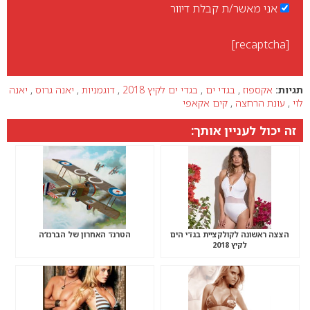
אני מאשר/ת קבלת דיוור
[recaptcha]
תגיות:
אקספוז
,
בגדי ים
,
בגדי ים לקיץ 2018
,
דוגמניות
,
יאנה גרוס
,
יאנה
לוי
,
עונת הרחצה
,
קים אקאפי
זה יכול לעניין אותך:
הצצה ראשונה לקולקציית בגדי הים
הטרנד האחרון של הברנז’ה
לקיץ 2018