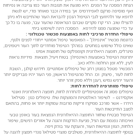
הנחת המסכה על הפנים. היא מונעת את תגובות העור כמו צריבה או נפיחות
ואף מוסיפה מרקם לאפידרמיס. אך במידה וכבר מאוחר מדי, יש לגשת
לרופא עור ולהיוועץ לגבי הטיפול הנכון להבראת העור שהתייבש ולא ניתן
להצילו שוב. הרי קרו מקרים שבהם הטראומה שהעור עבר, פגעה בו כל כך
עד כדי שמנעה ממנו להירפא. המסכה הינה לשימוש ביתי.
טיפולי החדרת מרכיבי לחות באמצעות מכשור טכנולוגי :
כדוגמת מכשיר “אינפיוז’ן” – המאפשר טיפול אסתטי ייחודי לפנים ולגוף,
שאינו כולל שימוש במחטים. במהלך הטיפול מוחדרים לתוך העור ויטמינים,
מינרלים, חומצה היאלרונית וקומפלקס של חומצות אמינו .
יתרונות הטיפול באמצעות האינפיוז’ן: בטוח ויעיל, תוצאות מידיות נראות
לעין, ללא זמן החלמה וללא כאב .
המכשיר מטפל במגוון רחב של טיפולים אסתטיים: חידוש קולגן , השבת
לחות לעור , מיצוק וכו. החל מהטיפול הראשון, פני העור יהיו מבריקים יותר
והעור ירגיש גמיש ,רענן וללא ספק זוהר יותר.
טיפולי מזותרפיה להחדרת לחות:
טיפולים מסוג זה אופטימליים להחדרת לחות, חומצה היאלורונית ואנטי
אוקסידנט – לשיפור האלסטיות והמוצקות שלו. טיפולים כגון : סטילאז’
הידרו – אשר מורכב ממיקרו זריקות מרובות עמוקות יותר או פחות, בהתאם
למצב התייבשות העור.
הטיפול מבטיח שחזור החומצה ההיאלורונית הנמצאת בעור באופן טבעי
ואיכותה נפגמת עם הגיל, מניעת הזדקנות והגנה על אזורים רגישים, שיפור
הלחות, הגוון וגמישות העור, והענקת עור בוהק ויפה.
בנוסף לחומצה ההיאלורונית, משלבים מוצרי סטילאז’ נוגדי חמצון להגנה על