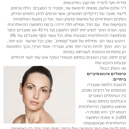
מידית ואף להוריד את קצב התייבשותו.
ד”ר אלכס אלטס, מומחה לרפואת עור, מסביר כי המצבים הללו גורמים
לייצור מוגבר של רדיקליים חופשיים, אשר גורמים לניוון התאים ופירוק
הסיבים האחראיים על גמישות ומיצוק העור, ועל כן נפגעת האלסטיות
והגמישות שלו. עם הגיל, ממילא חלה ירידה ברמת החומצה ההיאלורונית
בגוף, ועורנו הופך לפגיע יותר לנזקי החמצון (עד גיל 40 אנו מאבדים כחצי
מהחומצה ההיאלורונית הטבעית שלנו, וכל עשור נוסף מאבדים עוד 6%.
היובש בעור הנו תחילתו של מעגל ’קסמים’, שכן, ככל שהעור יבש יותר,
כך הוא הופך להיות הרבה יותר פגיע, שברירי, אפור ועייף, ובכך התופעות
רק מחמירות והופכות לשכיחות במיוחד.
קרם לחות, מבין הטובים בתחום תכשירי המדף אינו עוזר לעור להחלים
מבעיות היובש שלו.
מה השלב הבא?
טיפולים אינטנסיביים
ביתיים:
להשבת הלחות שאבדה
מבוססים על רכיבים שונים,
בין הטיפולים המוכרים
והבולטים בתחום נעשה
שימוש בחומצה ההיאלורונית.
דוגמא לכך היא מסכת ה-
Softfil, זו מסכת החומצה
ההיאלורונית שבאמצעותה
ניתן לרענן את העור והמראה שלו יהפוך מוצק וזוהר יותר רק באמצעות