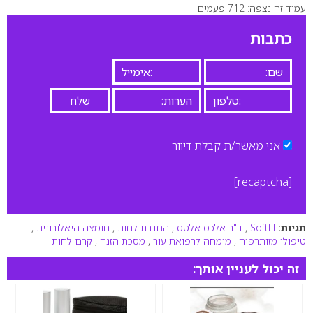
עמוד זה נצפה: 712 פעמים
0
כתבות
אני מאשר/ת קבלת דיוור
[recaptcha]
תגיות:
Softfil
,
ד"ר אלכס אלטס
,
החדרת לחות
,
חומצה היאלורונית
,
טיפולי מזותרפיה
,
מומחה לרפואת עור
,
מסכת הזנה
,
קרם לחות
זה יכול לעניין אותך: