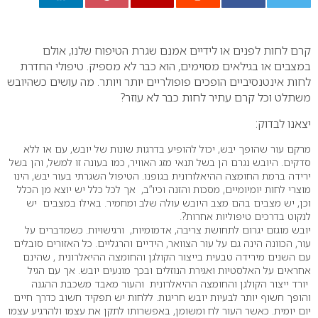
0
קרם לחות לפנים או לידיים אמנם שגרת הטיפוח שלנו, אולם
במצבים או בגילאים מסוימים, הוא כבר לא מספיק. טיפולי החדרת
לחות אינטנסיביים הופכים פופולריים יותר ויותר. מה עושים כשהיובש
משתלט וכל קרם עתיר לחות כבר לא עוזר?
יצאנו לבדוק:
מרקם עור שהופך יבש, יכול להופיע בדרגות שונות של יובש, עם או ללא
סדקים. היובש נגרם הן בשל תנאי מזג האוויר, כמו בעונה זו למשל, והן בשל
ירידה ברמת החומצה ההיאלורונית בגופנו. הטיפול השגרתי בעור יבש, הינו
מוצרי לחות יומיומיים, מסכות והזנה וכיו”ב, אך לכל כלל יש יוצא מן הכלל
וכן, יש מצבים בהם מצב היובש עולה שלב ומחמיר. באילו במצבים יש
לנקוט בדרכים טיפוליות אחרות?.
יובש מוגזם יגרום לתחושת צריבה, אדמומיות, ורגישויות. כשמדברים על
עור, הכוונה הינה גם על עור הצוואר, הידיים והרגליים. כל האזורים סובלים
עם השנים מירידה טבעית בייצור הקולגן והחומצה ההיאלרונית , שהינם
אחראים על האלסטיות ואגירת הנוזלים ובכך מונעים יובש. אך עם הגיל
יורד ייצור הקולגן והחומצה ההיאלרונית והעור מאבד משכבת ההגנה
והופך חשוף יותר לבעיות יובש חריגות. ללחות יש תפקיד חשוב כדרך חיים
יום יומית. כאשר העור לח ומשומן, באפשרותו לתקן את עצמו ולהרגיע עצמו