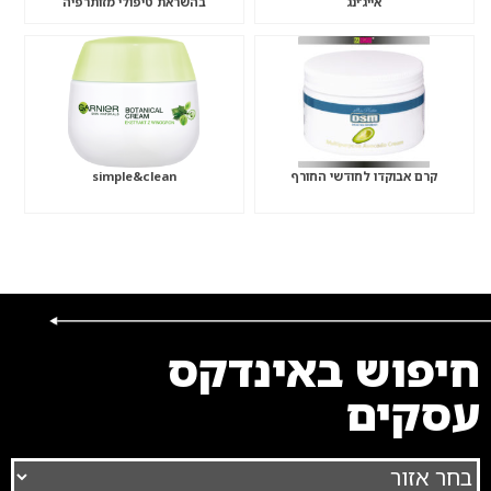
אייג’ינג
בהשראת טיפולי מזותרפיה
קרם אבוקדו לחודשי החורף
simple&clean
חיפוש באינדקס
עסקים