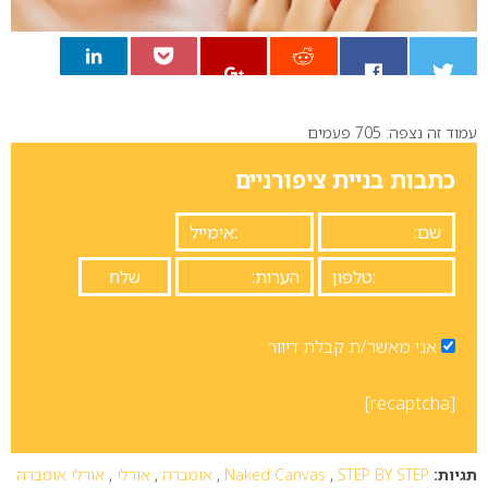
עמוד זה נצפה: 705 פעמים
0
כתבות בניית ציפורניים
אני מאשר/ת קבלת דיוור
[recaptcha]
תגיות:
STEP BY STEP
,
Naked Canvas
,
אומברה
,
אורלי
,
אורלי אומברה