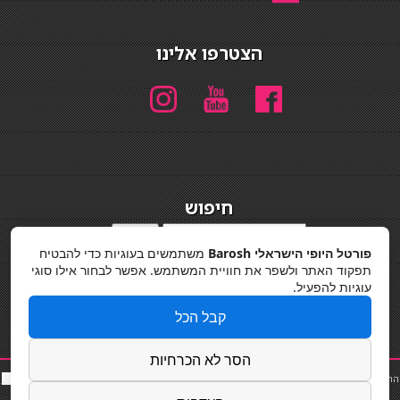
הצטרפו אלינו
חיפוש
חיפוש
פורטל היופי הישראלי Barosh
משתמשים בעוגיות כדי להבטיח
מדיניות פרטיות
תפקוד האתר ולשפר את חוויית המשתמש. אפשר לבחור אילו סוגי
עוגיות להפעיל.
קבל הכל
הסר לא הכרחיות
החלקות שיער
|
תאורה לבית
|
פאות ותוספות שיער
|
נייל סטודיו
|
תוספות שיער
|
שף פרטי
|
כ
סאות
בר
|
קוסמטיקאית
|
כסא בר
|
פאות
|
קורס בניית ציפורניים
|
Powered by Barosh