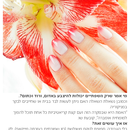
מי אמר שרק השפתיים יכולות להיצבע באדום, ורוד וכתום?.
וכמובן נשאלת השאלה האם ניתן לעשות לבד בבית או שחייבים לבקר
במניקוריה.
“האמת היא שבמקרה הזה ועם קצת קריאטיביות כל אחת תוכל להפוך
למומחית אומברה”, קובעת שו.
אז איך עושים זאת?
כלי העבודה: ספוגית לטקס משולשת (כזו שמורחים בעזרתה מייקאפ), לק