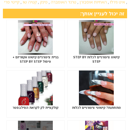
,
איט גירלז
,
האחיות אוסבורן
,
טרנד האומברה
,
פינק
,
קטיה שו
,
קייטי פרי
זה יכול לעניין אותך:
קישוט ציפורניים לכלות STEP BY
בניית ציפורניים קישוט אקווריום +
STEP
פיסול STEP BY STEP
מתחתנת? קישוטי ציפורניים לכלות
קולקציית לק לקראת הסילבסטר