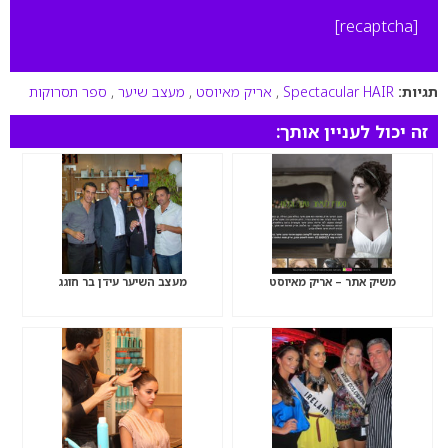
[recaptcha]
תגיות:
Spectacular HAIR
,
אריק מאיוסט
,
מעצב שיער
,
ספר תסרוקות
זה יכול לעניין אותך:
משיק אתר – אריק מאיוסט
מעצב השיער עידן בר חוגג