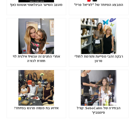
המבצע המיוחד של "לוריאל פריז"
מעצב השיער הבינלאומי אוטוטו כאן!
רבקה זהבי מסייעת ותורמת לחולי
אחרי החגים זה עכשיו! אילנית לוי
סרטן
חוזרת לגזרה
הבחירה של SeboCalm: קורל
אירוע בת מצווה מרגש במיוחד!
סימנוביץ’