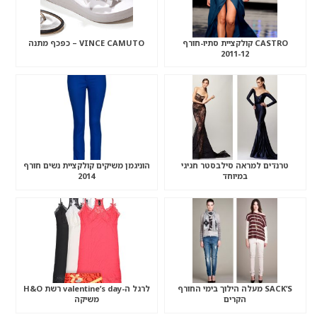
CASTRO קולקציית סתיו-חורף
VINCE CAMUTO – כפכף מתנה
2011-12
טרנדים למראה סילבסטר חגיגי
הוניגמן משיקים קולקציית נשים חורף
במיוחד
2014
SACK’S מעלה הילוך בימי החורף
לרגל ה-valentine’s day רשת H&O
הקרים
משיקה