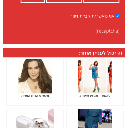
אני מאשר/ת קבלת דיוור
[recaptcha]
זה יכול לעניין אותך:
ג’אמפ – מבצע מאוהב
תכשיט הרוח הנשית