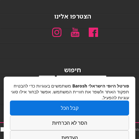
הצטרפו אלינו
חיפוש
חיפוש
פורטל היופי הישראלי Barosh
משתמשים בעוגיות כדי להבטיח
מדיניות פרטיות
תפקוד האתר ולשפר את חוויית המשתמש. אפשר לבחור אילו סוגי
עוגיות להפעיל.
קבל הכל
הסר לא הכרחיות
החלקות שיער
|
תאורה לבית
|
פאות ותוספות שיער
|
נייל סטודיו
|
תוספות שיער
|
שף פרטי
|
כ
סאות
בר
|
קוסמטיקאית
|
כסא בר
|
פאות
|
קורס בניית ציפורניים
|
Powered by Barosh
העדפות