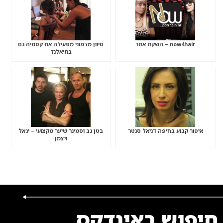
now4hair – השקת אתר
סיוון מדמוני מפעילה את קסמיה גם
בתיאלנד
איפור קבוע בחיפה דניאל סנטר
בטן גב וסמינר שיער מקצועי – יגאל
ויצמן
חיפוש באינדקס