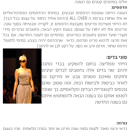
אלינו במינונים קטנים גם העונה.
הדפסים:
העונה הייתה שטופת הדפסים וצבעים, במיוחד ההדפסים הפסיכודאליים
או אלו שחזרו בגרסת ה ALL OVER (הדפס אחיד החוזר על עצמו בכל הבד).
לא הייתי משייכת פריטים מקבוצת הדפסים זו, לקנייה מבטיחה בסוף עונה.
פריטים אלו לא יחזרו על עצמם בעונת הקיץ הבאה, נחשבים טרנדים מידי
וקצרי מועד ואינם נחשבים כפריטים בסיסיים גם לעונה החדשה. אם בכל
זאת תרצו לרכוש פריט מודפס, כדאי שההדפס יהיה בצבע בסיסי (למשל:
הדפס שחור, אדום זהב או כסף, על רקע לבן או להיפך).
סוגי בדים:
הייתי ממליצה בחום להשקיע בבדי כותנה
ודנים. שני בדים אלה נחשבים לבדים יציבים
וחזקים שאינם משנים צבע או מירקם גם
לאחר כביסות ולבישות רבות, ומה שטוב שהם
נכנסים לקטגוריית הבדים הקלאסיים, כך שנוכל
לפגוש אותם גם בעונה הבאה ולהשתמש איתם
גם בעונה החדשה.
גזרות:
כדאי ורצוי מאוד לקנות בסוף עונה פריט או יותר בגזרה קלאסית. מהי בעצם