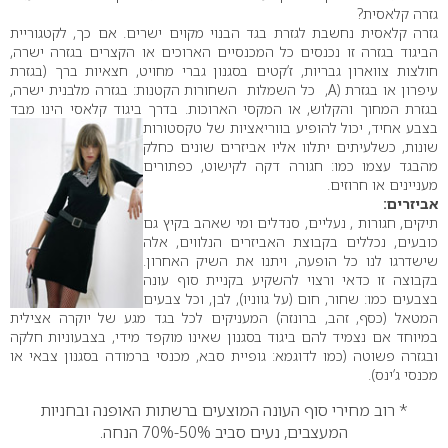
גזרה קלאסית?
גזרה קלאסית נחשבת לגזרת בגד הבנוי מקוים ישרים. אם כך, לקטגוריית
הביגוד בגזרה זו נכנסים כל המכנסיים הארוכים או הקצרים בגזרה ישרה,
חולצות צווארון גבריות, ז’קטים בסגנון גברי מחויט, חצאיות ברך (בגזרת
עיפרון או בגזרת (A, כל השמלות השחורות הקטנות: בגזרה מלבנית ישרה,
בגזרת המחוך והקלוש, או המקסי הארוכות. בדרך ביגוד קלאסי הינו מבד
בצבע אחיד, יכול להופיע בווריאציות
של טקסטורות
שונות, כשלעיתים יתלוו אליו אביזרים שונים כחלק
מהבגד עצמו כמו: חגורה דקה לקישוט, כפתורים
מעניינים או חרוזים.
אביזרים:
תיקים, חגורות , נעליים, סנדלים ומי שאהב בקיץ גם
כובעים, נכללים בקבוצת האביזרים הנלווים, אלה
שישדרגו לנו כל הופעה, ויתנו את השיק האחרון.
בקבוצה זו כדאי ורצוי להשקיע בקניית סוף עונה
בצבעים כמו: שחור, חום (על גווניו), לבן, וכל צבעים
המטאל (כסף, זהב, ברונזה) המעניקים לכל בגד מגע של יוקרה אצילית
במיוחד אם נצמיד להם ביגוד בסגנון שאינו מוקפד מידי, בצבעוניות חלקה
ובגזרה פשוטה (כמו לדוגמא: גופיית סבא, מכנסי ברמודה בסגנון צבאי או
מכנסי ג’ינס).
* רוב מחירי סוף העונה המוצעים ברשתות האופנה ובחניות
המעצבים, נעים סביב 50%-70% הנחה.