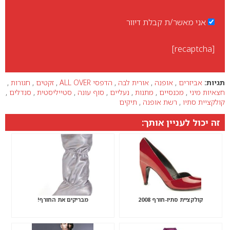
אני מאשר/ת קבלת דיוור
[recaptcha]
תגיות:
אביזרים
,
אופנה
,
אורית לבה
,
הדפסי ALL OVER
,
זקטים
,
חגורות
,
חצאיות מיני
,
מכנסיים
,
מתנות
,
נעליים
,
סוף עונה
,
סטייליסטית
,
סנדלים
,
קולקציית סתיו
,
רשת אופנה
,
תיקים
זה יכול לעניין אותך:
קולקציית סתיו-חורף 2008
מבריקים את החורף!