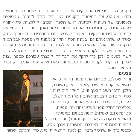
0
סוף עונה – הפריטים הנחשקים: איך שהזמן עובר..הנה אנחנו כבר במחצית
חודש אוגוסט, וכל הסימנים הקטנים כמו, יריד חזרה לביה”ס, טפטופים
ראשונים של רעיונות למתנות ראש השנה, וכמובן קולקציית סתיו-חורף
לעונה החדשה, גומרים בנו את ההחלטה כי זה הזמן הטוב ביותר למציאת
פריטים טובים ונחשקים באופנה שעכשיו הם במחירים יותר מסוף עונה,
כאלה שישרתו אותנו גם בעונת הסתיו הקרוב ולעונת קיץ נוספת.אבל תמיד
בסוף כל עונה עולה השאלה: מה כדאי לקנות, הרי כל החניות יוצאות עכשיו
במבצעים ואפשר לקנות מספיק פריטים במחירים נמוכים?ההחלטה די
קשה לפעמים ולכן כדי להקל את הבחירה, קיבצתי עבורכם מספר עצות
לכיוון דרך קלה לקניות טובות ומבטיחות כאלו שלא יפתו אתכם רק בגלל
המחיר המוזל.
צבעים:
וודאי שכולכם מכירים את הפזמון החוזר: כדאי
להשקיע בקניית צבעים קלאסיים. אכן, השחור,
הלבן, הלבן השבור (אוף ווייט) חאקי, חום לגווניו,
כסף וזהב הם הצבעים איתם נוכל תמיד לשלב,
לערבב, ללבוש כשכבה מעל או מתחת, כשמדובר
בפריטים לחלק גופנו העליון (חולצות, גופיות,
סטרפלס וגם שמלות). קשת צבעים בסיסית זו
(להוציא במקרה זה את הכסף והזהב) טובה גם לכל
קבוצות המכנסיים, באורכם המשתנה: אורך מלא,
מכנסי ברך או שורט קצרצר, וכן למגוון החצאיות: מיני, מידי והמקסי שחזר