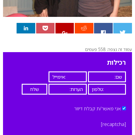
עמוד זה נצפה: 558 פעמים
0
רכילות
אני מאשר/ת קבלת דיוור
[recaptcha]