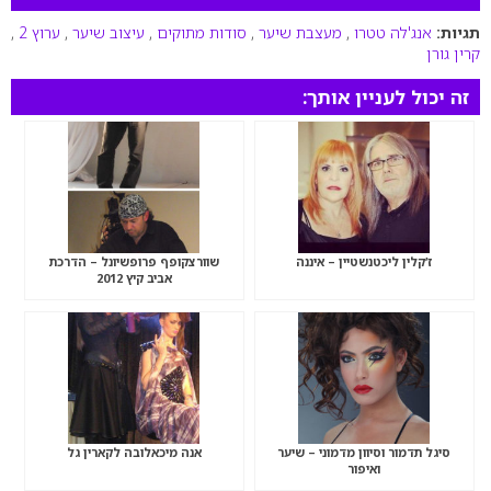
תגיות:
אנג'לה טטרו
,
מעצבת שיער
,
סודות מתוקים
,
עיצוב שיער
,
ערוץ 2
,
קרין גורן
זה יכול לעניין אותך:
ז’קלין ליכטנשטיין – איננה
שוורצקופף פרופשיונל – הדרכת
אביב קיץ 2012
סיגל תדמור וסיוון מדמוני – שיער
אנה מיכאלובה לקארין גל
ואיפור