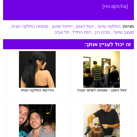
[recaptcha]
תגיות:
החלקת שיער
,
יגאל ויצמן
,
יחיאל שושן
,
מומחה החלקה יפנית
,
מעצב שיער
,
סביון רון
,
רמת החייל
,
תל אביב
זה יכול לעניין אותך:
יגאל ויצמן – מומחה לשיער מברך
הדרכות החלקה יפנית