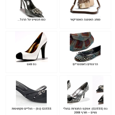
מותג האופנה האמריקאי
כמו תכשיט על הרגל…
הדפסים גיאומטריים
גס וואט
גס (GUESS): אפקט החגורות בנעלי
GUESS (גס) – נעליים מקושטות
נשים – חורף 2008