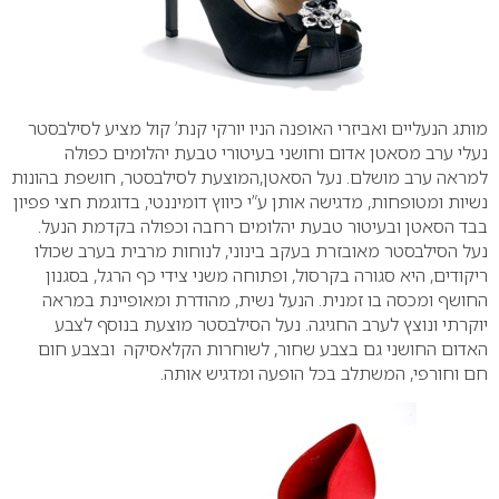
מותג הנעליים ואביזרי האופנה הניו יורקי קנת’ קול מציע לסילבסטר
נעלי ערב מסאטן אדום וחושני בעיטורי טבעת יהלומים כפולה
למראה ערב מושלם. נעל הסאטן,המוצעת לסילבסטר, חושפת בהונות
נשיות ומטופחות, מדגישה אותן ע”י כיווץ דומיננטי, בדוגמת חצי פפיון
בבד הסאטן ובעיטור טבעת יהלומים רחבה וכפולה בקדמת הנעל.
נעל הסילבסטר מאובזרת בעקב בינוני, לנוחות מרבית בערב שכולו
ריקודים, היא סגורה בקרסול, ופתוחה משני צידי כף הרגל, בסגנון
החושף ומכסה בו זמנית. הנעל נשית, מהודרת ומאופיינת במראה
יוקרתי ונוצץ לערב החגיגה. נעל הסילבסטר מוצעת בנוסף לצבע
האדום החושני גם בצבע שחור, לשוחרות הקלאסיקה ובצבע חום
חם וחורפי, המשתלב בכל הופעה ומדגיש אותה.