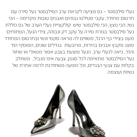
0
נעלי סילבסטר – גס מציעה לקראת ערב הסילבסטר נעל סירה עם
חרטום מחודד, עקבי סטילטו גבוהים ואבנים טובות מקדימה – הכי
נשי, הכי נוצץ, הכי סילבסטר שיש. קולקציית נעלי הערב של גס כוללת
נעל סילבסטר בגזרת סירה על עקב דק וגבוהה, צידי הנעל, הפתוחים
מעט בצידי כף הרגל, משווים לה מראה סקסי ונשי ובחרטום המחודד
מוצג מקבץ אבנים בהירות, מרובעות בגדלים שונים, המוסיף הוד
והדר, כיאה לנעלי ערב. הנעל מוצעת בצבע אפור מטאלי או שחור.
נעל הסילבסטר מתאימה לכל סגנון, צבעה אינו מגביל, משתלב
בקלות עם צבעי הבגדים, וכל הופעה משתדרגת לרמה אחרת של
נשיות ועוצמה.