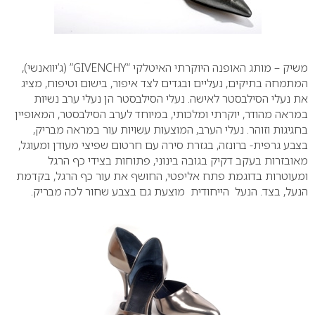
משיק – מותג האופנה היוקרתי האיטלקי “GIVENCHY” (ג’יוואנשי),
המתמחה בתיקים, נעליים ובגדים לצד איפור, בישום וטיפוח, מציג
את נעלי הסילבסטר לאישה. נעלי הסילבסטר הן נעלי ערב נשיות
במראה מהודר, יוקרתי ומלכותי, במיוחד לערב הסילבסטר, המאופיין
בחגיגות וזוהר. נעלי הערב, המוצעות עשויות עור במראה מבריק,
בצבע גרפית- ברונזה, בגזרת סירה עם חרטום שפיצי מעודן ומעוגל,
מאובזרות בעקב דקיק בגובה בינוני, פתוחות בצידי כף הרגל
ומעוטרות בדוגמת פתח אליפטי, החושף את עור כף הרגל, בקדמת
הנעל, בצד. הנעל הייחודית מוצעת גם בצבע שחור לכה מבריק.