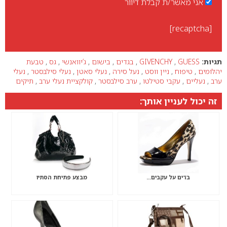
אני מאשר/ת קבלת דיוור
[recaptcha]
תגיות:
GUESS
,
GIVENCHY
,
בגדים
,
בישום
,
ג’יוואנשי
,
גס
,
טבעת
יהלומים
,
טיפוח
,
ניין ווסט
,
נעל סירה
,
נעלי סאטן
,
נעלי סילבסטר
,
נעלי
ערב
,
נעליים
,
עקבי סטילטו
,
ערב סילבסטר
,
קולקציית נעלי ערב
,
תיקים
זה יכול לעניין אותך:
בדים על עקבים…
מבצע פתיחת הסתיו