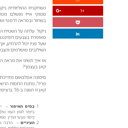
השחקנית ההוליוודית ניק
+1
סמוקי אייז מושלם ממש
בשחור ובמראה דרמטי וש
ניקול עלתה על השטיח ה
מאופרת בצבעים דומיננטי
שעל פניו יכול להרתיע, אך
השילובים מושלמים והצבע
אז איך תשיגי את מראה הא
קאן בעצמך?
סימונה אפלבאום מדריכת 
פריז", נותנת החסות הרשמ
קאן זו השנה ב-16 ברציפות מסבירה:
בסיס האיפור
– יש
ביותר לגוון העור של
כיסוי טבעי ועדין. ממש
העיניים
– הרבה נשי
ברביעיית צלליות בגוו