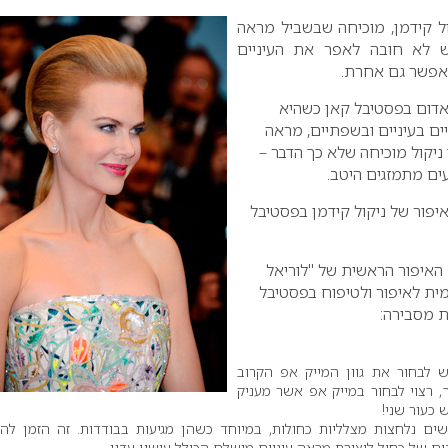
ול קידמן, מוכיחה שבשביל מראה
 לא חובה לאפר את העיניים
אפשר גם אחרת.
אדום בפסטיבל קאן כשהיא
ים בעיניים ובשפתיים, מראה
 ניקול מוכיחה שלא כך הדבר –
ים מתמזגים היטב.
יפור של ניקול קידמן בפסטיבל
האיפור הראשית של "לוריאל
ית לאיפור ולטיפוח בפסטיבל
 לבחור את גוון המייק אפ הקרוב
ך, רצוי לבחור במייק אפ אשר מעניק
 כעור שני!
ם נלחצות מצלליות כחולות, במיוחד כשהן מגיעות בבודדות. זה הזמן להצ
נים של כחול ליצירת מראה עיניים מושלם הכולל עישון עדין.