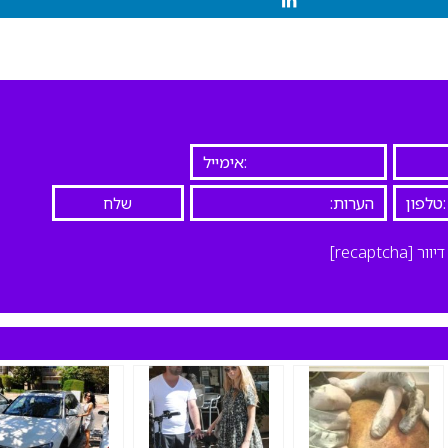
יוור
[recaptcha]