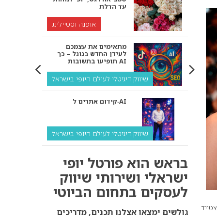
עד הדלת
אופנה וסטיילינג
מתאימים את עצמכם
לעידן החדש בגוגל – כך
תופיעו בתשובות AI
שיווק דיגיטלי לעולם היופי בישראל
קידום אתרים ל‑AI
שיווק דיגיטלי לעולם היופי בישראל
איך מנועי AI “חושבים” –
בראש הוא פורטל יופי
ולמה העסק שלך צריך
להתאים את עצמו אליהם?
ישראלי ושירותי שיווק
לעסקים בתחום הביוטי
שיווק דיגיטלי לעסקים
טייד
קידום ל‑AI לעומת קידום
גולשים ימצאו אצלנו תכנים, מדריכים