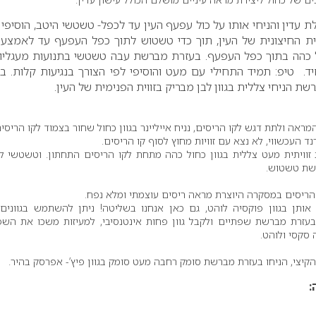
ת עדין והניחי אותו על כול עפעף העין עד לכפל- טשטשי היטב, הוסיפי 
ווית החיצונית של העין, תוך כדי טשטוש לתוך כפל העפעף עד לאמצע 
ל כהה בתוך כפל העפעף. בעזרת מברשת עבה טשטשי בתנועות מעגליו
. טיפ: תמיד התחילי עם מעט והוסיפי לפי הצורך בנגיעות קלות. ב
ת הניחי צללית בגוון לבן מבריק בזווית הפנימית של העין.
ראה ולתת דגש לקו הריסים, נניח אייליינר בגוון כחול שחור בצמוד לקו הריסים
ד העכשווי, לא נצא עם זוויות מחוץ לסוף קו הריסים.
זוויתית מעט צללית בגוון כחול כהה מתחת לקו הריסים התחתון. וטשטשי ל
שת טשטוש.
הריסים במסקרה היוצרת מראה ריסים עוצמתי ומלא נפח.
אותן בגוון פוקסיה לוהט, גם כאן אנחנו בשליטה! ניתן להשתמש בגוונים 
 בעזרת מברשת שפתיים ולקבל גוון פחות אינטנסיבי, למעיזות משכו את השפ
סקסי ולוהט.
יצי, הניחו בעזרת מברשת סומק רחבה מעט סומק בגוון פיץ’- אפרסק בהיר.
: