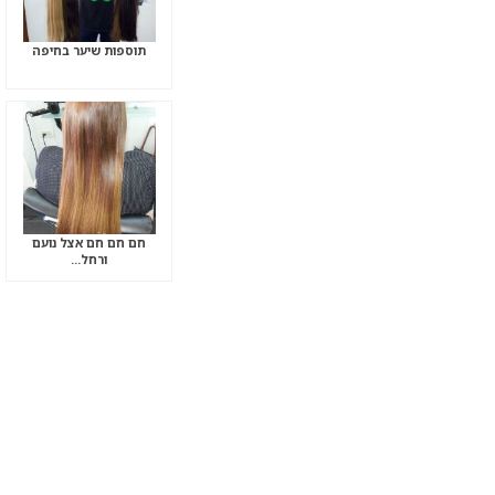
תוספות שיער בחיפה
חם חם חם אצל נועם
ורחל…