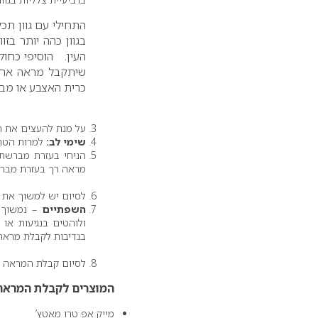
התחילי עם גוון תכל
בגוון כהה יותר בז
העין. הוסיפי כחו
שיתקבל מראה אחיד
כרית האצבע או מברש
על מנת להעצים את המ
שימי לב:
למרות הטרנ
הניחי בעזרת מברשת 
מראה רך בעזרת מבר
לסיום יש למשוך את 
השפתיים
– נמשוך 
ולוהטים בנגיעות או
בנדיבות לקבלת מראה 
לסיום קבלת המראה הק
המוצרים לקבלת המראה
מייק אפ טרו מאטץ’