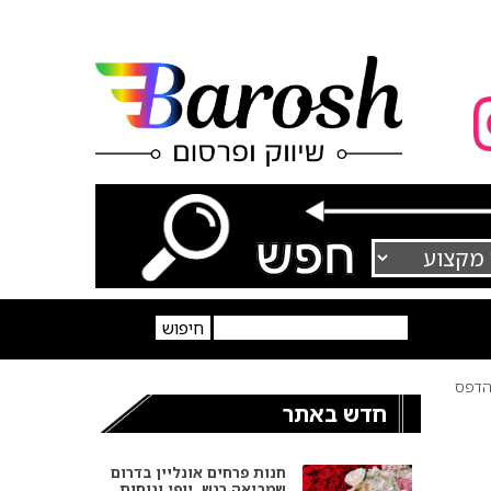
דפס
חדש באתר
חנות פרחים אונליין בדרום
שמביאה רגש, יופי ונוחות