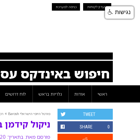
מועדון לקוחות
כניסה למערכת
נגישות
חיפוש באינדקס עס
ראשי
אודות
גלריות בראש
לוח דרושים
»
פורטל היופי הישראלי Barosh
רכי
TWEET
ניקול קידמן 
SHARE
0
פורסם מאת:
בתאריך: 20 מאי 2013