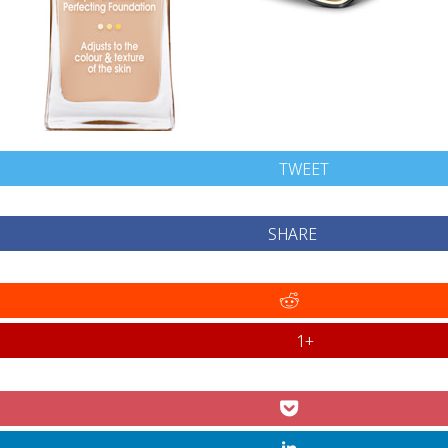
TWEET
SHARE
+1