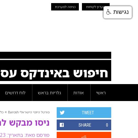
מועדון לקוחות
כניסה למערכת
נגישות
חיפוש באינדקס עס
ראשי
אודות
גלריות בראש
לוח דרושים
»
פורטל היופי הישראלי Barosh
כלל
TWEET
ניסו מבקש לה
SHARE
0
פורסם מאת:
בתאריך: 23 ינואר 2008