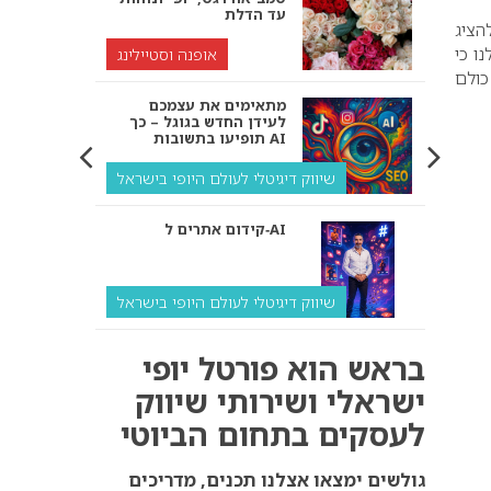
עד הדלת
הציג
ו כי
אופנה וסטיילינג
כולם
מתאימים את עצמכם
לעידן החדש בגוגל – כך
תופיעו בתשובות AI
שיווק דיגיטלי לעולם היופי בישראל
קידום אתרים ל‑AI
שיווק דיגיטלי לעולם היופי בישראל
איך מנועי AI “חושבים” –
בראש הוא פורטל יופי
ולמה העסק שלך צריך
להתאים את עצמו אליהם?
ישראלי ושירותי שיווק
לעסקים בתחום הביוטי
שיווק דיגיטלי לעסקים
קידום ל‑AI לעומת קידום
גולשים ימצאו אצלנו תכנים, מדריכים