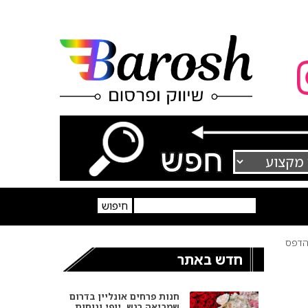
דפס
חדש באתר
חנות פרחים אונליין בדרום
שמביאה רגש, יופי ונוחות