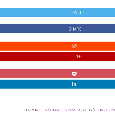
TWEET
SHARE
+1
נצחות
,
מגזין לה ז’ורנל
,
מופע שיער
,
מעצב שיער
,
ניסו אשכנזי