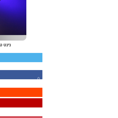
נינט טי
0