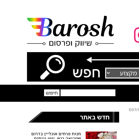
דפס
חדש באתר
חנות פרחים אונליין בדרום
שמביאה רגש, יופי ונוחות