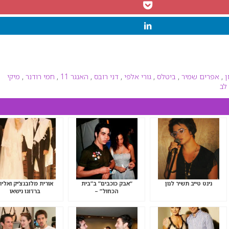
ן
,
אפרים שמיר
,
ביטלס
,
גורי אלפי
,
דני רובס
,
האנגר 11
,
חמי רודנר
,
מיקי
לב
נינט טייב תשיר לנון
“אבק כוכבים” ב”בית
אורית מלובנצ’יק ואליר
הכחול” –
ברדוגו נישאו