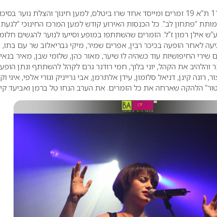
במוצ”ש האחרון בהאנגר 11 ת”א 19 זמרים ומייסד אחד שרו ביטלס, למען חינוך והצלת נוער בסיכו
תת “פתחון לב”. כל הכנסות האירוע קודש למען המרכז החינוכי “לגעת
”ש אילן רמון ז”ל. הזמרים שהשתתפו במופע וסייעו לנוער להגשים חלומו
יעה לאחר הופעה בכיכר רבין, אפרים שמיר, מיקי גבריאלוב שר עם בתו, ד
 שירי החיפושיות עוד כשהיה לו שיער, מאור כהן, שלומי שבן, מאיר בנאי,
 והלהיב את הקהל, יוני בלוך, חמי רודנר גרם לקהל להשתתף ונתן הופע
ר, רונה קינן, דניאל סלומון, עידן אלתרמן, אבי גרייניק וגורי אלפי, איגי וק
 טור” הלהקה שארחה את כל הזמרים. את הערב הנחו טל ברמן ואביעד קיס