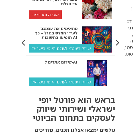
עד הדלת
ן
אופנה וסטיילינג
ת:
ני
מתאימים את עצמכם
לעידן החדש בגוגל – כך
תופיעו בתשובות AI
ה
סמן,
שיווק דיגיטלי לעולם היופי בישראל
וס.
קידום אתרים ל‑AI
שיווק דיגיטלי לעולם היופי בישראל
איך מנועי AI “חושבים” –
בראש הוא פורטל יופי
ולמה העסק שלך צריך
להתאים את עצמו אליהם?
ישראלי ושירותי שיווק
לעסקים בתחום הביוטי
שיווק דיגיטלי לעסקים
קידום ל‑AI לעומת קידום
גולשים ימצאו אצלנו תכנים, מדריכים