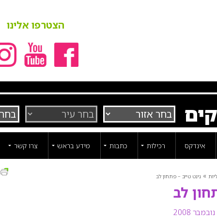
הצטרפו אלינו
קים
אינדקס
רכילות
כתבות
מידע בראש
צרו קשר
ה
»
יות
נינט טייב – פתחון לב
תחון לב