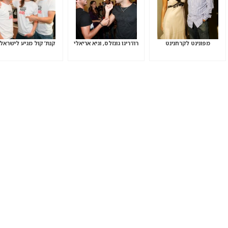
מפונינט לקרחנינט
רודריגו גונזלס, וגיא אריאלי
קנת’ קול מגיע לישראל