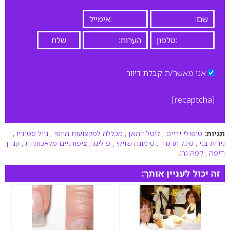
אני מאשר/ת קבלת דיוור
[recaptcha]
תגיות:
טיפולי ידיים
,
ליטל דהאן
,
מכללה למקצועות היופי
,
נייל סטודיו
,
נירית בני
,
סיגל תדמור
,
סימונה שויקי
,
פילינג
,
ציפורניים מלאכותיות
,
קניון
חיפה
,
קפה גרג
זה יכול לעניין אותך: