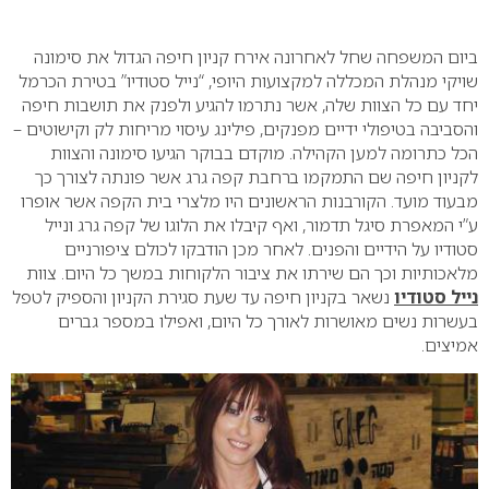
0
ביום המשפחה שחל לאחרונה אירח קניון חיפה הגדול את סימונה
שויקי מנהלת המכללה למקצועות היופי, “נייל סטודיו” בטירת הכרמל
יחד עם כל הצוות שלה, אשר נתרמו להגיע ולפנק את תושבות חיפה
והסביבה בטיפולי ידיים מפנקים, פילינג עיסוי מריחות לק וקישוטים –
הכל כתרומה למען הקהילה.
מוקדם בבוקר הגיעו סימונה והצוות
לקניון חיפה שם התמקמו ברחבת קפה גרג אשר פונתה לצורך כך
מבעוד מועד.
הקורבנות הראשונים היו מלצרי בית הקפה אשר אופרו
ע”י המאפרת סיגל תדמור, ואף קיבלו את הלוגו של קפה גרג ונייל
סטודיו על הידיים והפנים. לאחר מכן הודבקו לכולם ציפורניים
מלאכותיות וכך הם שירתו את ציבור הלקוחות במשך כל היום.
צוות
נייל סטודיו
נשאר בקניון חיפה עד שעת סגירת הקניון והספיק לטפל
בעשרות נשים מאושרות לאורך כל היום, ואפילו במספר גברים
אמיצים.