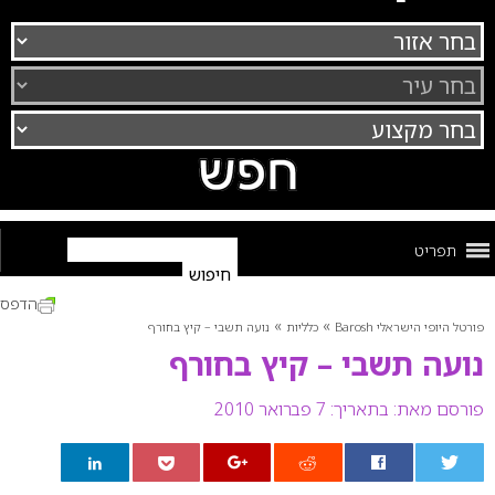
תפריט
הדפס
»
»
פורטל היופי הישראלי Barosh
כלליות
נועה תשבי – קיץ בחורף
נועה תשבי – קיץ בחורף
פורסם מאת:
בתאריך: 7 פברואר 2010