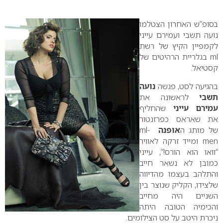
0
בסופ”ש האחרון הצטלמו
נועה תשבי ועמירם עייני
לקמפיין הקיץ של רשת
ml
בגלריית הרהיטים של
קסטיאל.
בהגיעה לסט, פגשה
נועה
תשבי
לראשונה את
עמירם עייני
שהחליף
את שאראס כפרזנטור
של מותג ה
אופנה
ml-
men
ומייד זרקה לאוויר
“וואו הוא הורס!”, עייני
כמובן לא נשאר חייב
והתלהב בעצמו מהדיווה
שלצידו, הקליק שנוצר בין
השניים היה מחייב
והכימיה הטובה היתה
ניכרת היטב על סט הצילומים.