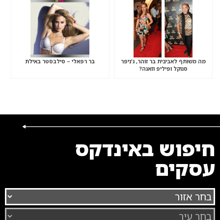
מה משותף לאביבית בר זוהר, ג’ניפר
בר רפאלי – סילבסטר באילת
סנוקל ופיליפ וזאנה?
חיפוש באינדקס
עסקים