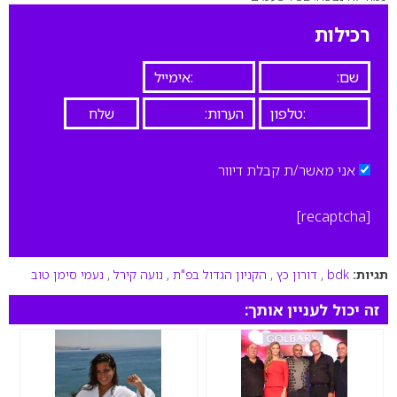
0
רכילות
אני מאשר/ת קבלת דיוור
[recaptcha]
תגיות:
bdk
,
דורון כץ
,
הקניון הגדול בפ"ת
,
נועה קירל
,
נעמי סימן טוב
זה יכול לעניין אותך: