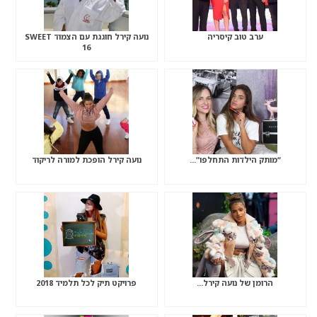
ערב טוב קיסריה
נועה קירל חוגגת עם הצמוד SWEET
16
“מותק הילדות התחלפו”…
נועה קירל הופכת למורה לריקוד
הרומן של נועה קירל…
פרויקט תיק לכל תלמיד 2018