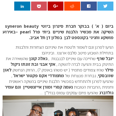
0
ביום ( א’ ) בבוקר חברת סינרון ביוטי syneron beauty
השיקה את מכשיר הלבנת שיניים ביתי פרל pearl –באירוע
מושקע וחגיגי בקונספט לבן במלון דן תל אביב.
הגיעו לפרגן וגם לשמור ולטפח את שיניהם הצחורות והלבנות
בתחילת השבוע מיטב סלבס ארצנו…וביניהם:
יובל שרף
שחייכה עם שיניים לבנבנות ,
גאלה קוגן
שהשאירה את
התינוק בבית והגיעה לבדה להשקה ,
אקי אבני ובת
זוגתו ניקול
מילר
שהיו צמודים מתמיד ( יש משהו באופק ?) , הרווק הנחשק
לאון
שוובסקי
, נבחרת מנצחת של
מתמודדי
אקס פקטור ישראל
,
שהגיעו לפרגן ולהתחדש במכשיר הלבנת שיניים בהשקה ראשונית
וחגיגית ,החברות הטובות
נעמה קסרי ומורן אייזנשטיין וגם עמיר
גולדברג
שהגיעו מיום עסקים עמוס בנדל"ן …