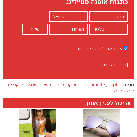
כתבות אופנה סטיילינג
אני מאשר/ת קבלת דיוור
[recaptcha]
תגיות:
i optic
,
arnette
,
מותג משקפי שמש
,
משקפי שמש
,
משקפיים
,
קולקציית אביב
זה יכול לעניין אותך: