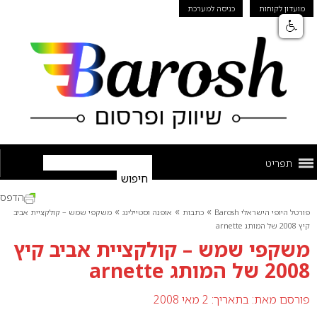
מועדון לקוחות
כניסה למערכת
תפריט
הדפס
»
»
»
פורטל היופי הישראלי Barosh
כתבות
אופנה וסטיילינג
משקפי שמש – קולקציית אביב
קיץ 2008 של המותג arnette
משקפי שמש – קולקציית אביב קיץ
2008 של המותג arnette
פורסם מאת:
בתאריך: 2 מאי 2008