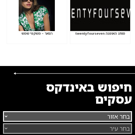
מותג האופנה twentyfourseven
רנואר – משקפי שמש
חיפוש באינדקס
עסקים