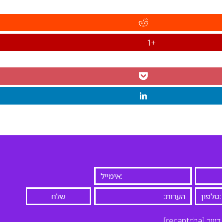
+1
יוור
[recaptcha]