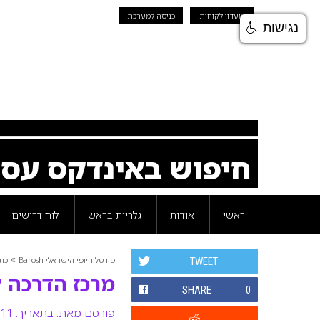
מועדון לקוחות
כניסה למערכת
נגישות
חיפוש באינדקס עס
ראשי
אודות
גלריות בראש
לוח דרושים
»
פורטל היופי הישראלי Barosh
כת
TWEET
מרכז הדרכה 
SHARE
0
פורסם מאת:
בתאריך: 11 פברואר 2010