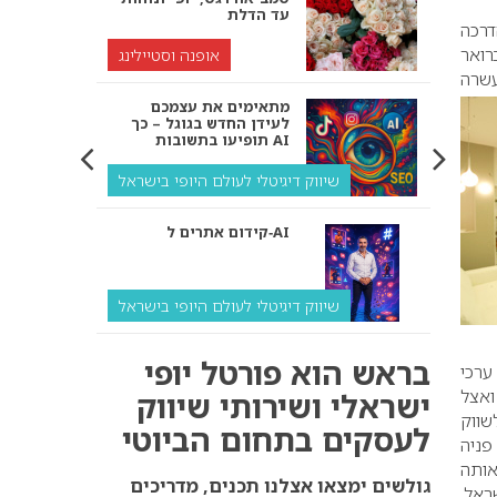
עד הדלת
דרכה
ודש פברואר
אופנה וסטיילינג
כז העשרה
מתאימים את עצמכם
לעידן החדש בגוגל – כך
תופיעו בתשובות AI
שיווק דיגיטלי לעולם היופי בישראל
קידום אתרים ל‑AI
שיווק דיגיטלי לעולם היופי בישראל
איך מנועי AI “חושבים” –
בראש הוא פורטל יופי
ערכי
ולמה העסק שלך צריך
להתאים את עצמו אליהם?
ואצל
ישראלי ושירותי שיווק
שווק
לעסקים בתחום הביוטי
שיווק דיגיטלי לעסקים
 פניה
אותה
קידום ל‑AI לעומת קידום
גולשים ימצאו אצלנו תכנים, מדריכים
ראל,