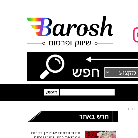
דפס
חדש באתר
חנות פרחים אונליין בדרום
שמביאה רגש, יופי ונוחות