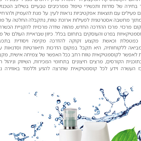
בחירה של סדרות ותכשירי טיפול ממרכיבים טבעיים בשילוב הטכנולו
 פעילים עם תוצאות אפקטיביות נראות לעין. על מנת להעמיק ולהרחי
מתוך מחשבה אסטרטגית לפעילות ארוכת טווח, נתקבלה החלטה על פ
ום מרכזי. מרכז ההדרכה החדש, מהווה שדרה מרכזית להקניית הכשרה,
סמטיקאיות בפרט והעוסקים בתחום בכלל. כיוון שבראיית העולם של פב
 כמטפלת וכאשת מקצוע זקוקה להדרכה מקיפה ויסודית בתכשי
מביאה ללקוחותיה, היא תקבל במקום הדרכות תיאורטיות וסדנאות ע
ת לאפשר לקוסמטיקאית טווח רחב ככל האפשר של צמיחה אישית, מקצ
תוכנית הקורסים, מרצים חיצונים בתחומי המכירות, השיווק וניהול ה
 העשרה וידע לכל קוסמטיקאית שתרצה להגיע וללמוד באווירה נ