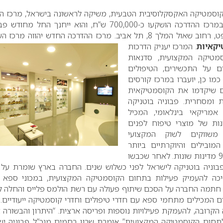
קוסמטיקה האקסקלוסיבית הטבעית, משיקה לראשונה בישראל, מרכז ה
מקצועי לקוסמטיקאיות. במרכז ההדרכה הושקעו כ-700,000 ש”ח, והוא ייחנך החל מח
2010, בבית אמות המשפט, רחוב שאול המלך 8, תל אביב. מרכז ההדרכה החדש יהווה מר
קאיות
. המרכז יעניק הדרכות
טיקה המקצועית, סדנאות
ם על התכשירים, הטיפולים
מו כן, יועברו במרכז קורסים
ים שיקדמו את הקוסמטיקאית
 ומסחרית.
פבוניה בוטניקה
מריקאי בינלאומי, המכיל
דרות שונות של מוצרי טיפוח לפנים
 משווקים לשוק המקצועי
ספא המובילים והיוקרתיים ביותר
לאחר שכבשו
רי פבוניה בוטניקה לישראל לפני כשלוש שנים. החברה בארץ שומרת על 
יכה להעמיק פעילות בתחום הקוסמטיקה המקצועית, במכוני ספא 
 חתמה החברה על הסכם שיתוף פעולה עם רשת הולמס פלייס והחלה ל
טיפוליה ב-7 סניפים המכילים מתחמי ספא עם חדרי טיפולים וחדרי קוסמטיקה ייעודיים.
 הקרובה, להעמקת פעילויות נוספות ופריסה ארצית.
“היתרון והבשורה 
לתחום הקוסמטיקה המקצועית” אומרת שרון רחמים מנכ”ל פבוניה יש