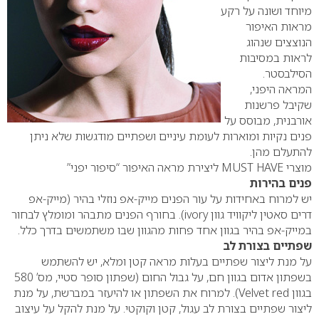
מיוחד ושונה על רקע
מראות האיפור
הנוצצים שנהוג
לראות במסיבות
הסילבסטר.
המראה היפני,
שקיבל פרשנות
אורבנית, מבוסס על
פנים נקיות ומוארות לעומת עיניים ושפתיים מודגשות שלא ניתן
להתעלם מהן.
מוצרי
MUST HAVE
ליצירת מראה האיפור “סיפור יפני”
פנים בהירות
יש למרוח באחידות על עור הפנים מייק-אפ נוזלי בהיר (מייק-אפ
דרים סאטין ליקוויד גוון
ivory
). בחורף הפנים מתבהר ומומלץ לבחור
במייק-אפ בהיר בגוון אחד פחות מהגוון שבו משתמשים בדרך כלל.
שפתיים בצורת לב
על מנת ליצור שפתיים בעלות מראה קטן ומלא, יש להשתמש
בשפתון אדום בגוון חם, על גבול החום (שפתון סופר סטיי, מס’ 580
בגוון
Velvet red
). למרוח את השפתון או להיעזר במברשת, על מנת
ליצור שפתיים בצורת לב עגול, קטן וקוקטי. על מנת להקל על עיצוב