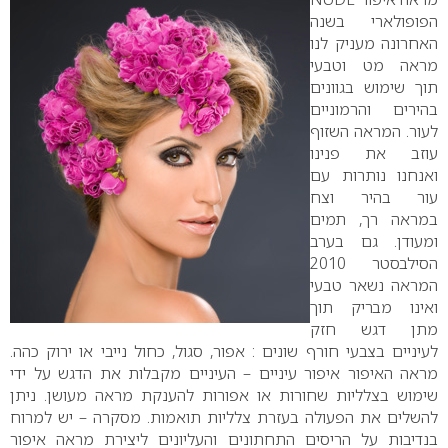
הפופולארי בשנה
האחרונה מעניק לנו
מראה מט וטבעי
תוך שימוש בגוונים
בהירים והרמוניים
לעור.
המראה השזוף
עוזב את פנינו
ואנחנו נותרות עם
עור בהיר וצח
במראה רך, תמים
ומעודן. גם בערב
הסילבסטר 2010
המראה נשאר טבעי
ואינו מבריק תוך
מתן דגש חזק
לעיניים בצבעי חורף שונים : אפור, סגול, כחול נייבי או ירוק כהה.
מראה האיפור
איפור עיניים – העיניים מקבלות את הדגש על ידי
שימוש בצלליות שחורות או אפורות להענקת מראה מעושן. ניתן
להשלים את הפעולה בעזרת צלליות תואמות.
מסקרה – יש למרוח
בנדיבות על הריסים התחתונים והעליונים ליצירת מראה איפור