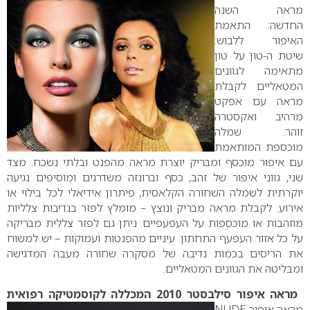
מראה השנה
החדשה:
התאמת
האיפור ללבוש:
שיטת ה-טון על טון
מתאימה לגוונים
המטאליים לקבלת
מראה עם אפקט
מרהיב ואקסטרה
זוהר. שמלה
מוכספת המותאמת
עם איפור מוכסף ומבריק יוצרת מראה מהפנט ובלתי נשכח.
מצד
שני, גווני איפור של זהב, כסף וברונזה משדרגים ומוסיפים נגיעה
יוקרתית לשמלה השחורה הקלאסית, פיתרון אידיאלי לכל בילוי או
אירוע.
לקבלת מראה מבריק ונוצץ – מומלץ לפזר בנדיבות צלליות
מוזהבות או מוכספות על העפעפיים. ניתן גם לפזר צללית מבריקה
על כל אזור העפעף התחתון.
עיניים מהפנטות ועמוקות – יש למשוח
את הריסים בכמות נדיבה של מסקרה שחורה מעבה המדגישה
ומבליטה את הגוונים המטאליים.
מראה איפור סילבסטר 2010 המכללה לקוסמטיקה רפואית
מראה איפור NUDE