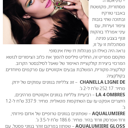
– מיניאטורה
מסתורית, מקושטת
באבני טורקיז
ובתוכה שתי בובות
ציפור זעירות, עם
עיני אמרלד בוהקות
וגוף בצבע פנינה.
מסתכלות זו על זו,
נראה היה כאילו הן מנהלות דו שיח אינסופי.
מוקסם מפריט זה, החליט פיליפס להפוך את כלוב הציפורים לנושא
המרכזי ביצירת קולקציית האיפור של שאנל לסילבסטר הקרוב.
קולקציה מקורית, המשלבת צבעים אקזוטיים עם מרקמים מיוחדים.
בקולקציה:
LA LIGNE DE
CHANEL
– זוג צלליות בגוונים עמוקים של ירוק.
מחיר: 252.17 ש”ח ל-2 ג’.
LA 4 OMBRES
– רביעיית צלליות בגוונים אקזוטיים מרהיבים,
היוצרים אפקט עז עם השתקפות מטאלית. מחיר: 337.9 ש”ח ל-1.2
ג’.
AQUALUMIERE
– שפתונים בגוונים טרופיים של אדום פירותי,
ורוד-אפרסק וורוד בהיר. מחיר: 186.6 ש”ח ל-3.5 ג’.
AQUALUMIERE GLOSS
– שפתון במרקם זוהר בגווני פסטל, עם