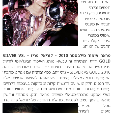
והמגניבות, מפגשים
חפוזים ובלתי
מחייבים, שיק בלתי
פורמאלי, פנטזיה
חגיגית או מפגש
אינטימי בזוג – עושה
שימוש במוצרי
איפור מקולקציית
החגים של המותג.
מראה איפור סילבסטר 2010 – לוריאל פריז – SILVER VS.
GOLD
יריית הפתיחה זה עכשיו- מותג האיפור הבינלאומי לוריאל
פריז מציג את מראה האיפור חגיגות ליל השנה האזרחית החדשה
2010
SILVER VS GOLD
– גווני זהב, כסף וברונזה עם אפקט מתכתי
המעניקים מראה אצילי ועוצמתי, שאי אפשר להישאר אדישים אליו.
עור הפנים חלק ומשי עם הדגשות קלות ומבריקות בעצמות הלחיים,
עיניים מעוטרות בגוונים מתכתיים ושפתיים טבעיות.
שימוש בגוונים
בעלי אפקט מתכתי-מטאלי משווים מראה חזק, מסתורי ונחשק,
מראה שהופך נשים לפנטזיה.
מנהלת ההדרכה של לוריאל פריז שרון
גוטליב מעניקה
טיפים ליצירת