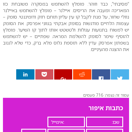
“מסיבתי”, כבד וזוהר. מומלץ להשתמש במסקרה משובחת כזו
המאריכה ומעבה את הריסים.
איילנר – מומלץ להשתמש באיילנר
נוזלי שחור, על מנת לקבל קו עין עליון תוחם חזק ודומיננטי.
סומק –
עצמות הלחיים מודגשות בסומק אבקתי בגווני אפרסק. את הסומק
יש למשוח בתנועות עגולות ולטשטש אותו לתוך קו השיער.
מומלץ
להוסיף שימר לסומק להשלמת המראה.
שפתיים – יש להשתמש
בשפתון אפרסק עדין ללא תוספת גלוס מלא ברק, כדי שלא לגנוב
את ההצגה מהעיניים.
עמוד זה נצפה: 716 פעמים
0
כתבות איפור