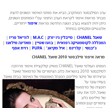
0
ערב הסילבסטר המתקרב, הביא את מותגי האיפור השונים להציג
מבחר מראות איפור לקראת הערב החגיגי. עפ”י המותגים השונים,
ניתן יהיה למצוא בערב השנה החדשה מראות
איפור
ייחודיים,
אלגנטיים וסקסיים במיוחד.
שאנל
CHANEL
|
מייבלין ניו יורק
|
M.A.C
|
לוריאל פריז
|
המכללה לקוסמטיקה רפואית
|
בועז שטיין
|
מאדינה מילאנו
|
ג’יבנשי
|
קלרינס
|
איל מקיאג’
|
PUPA
|
רוית אסף
מראה איפור סילבסטר 2010 שאנל
CHANEL
המותג העולמי שאנל
CHANEL
משיק קולקציית איפור מרהיבה
לסילבסטר 2010 בהשראת כלוב הציפורים של מדמואזל שאנל
וביצירתו של פיטר פיליפס, המנהל האומנותי של האיפור בבית שאנל.
בעודו עובר
על
חפציה של מדמואזל
שאנל, לכד את עינו
של פיליפס כלוב
ציפורים קטן ומוזהב