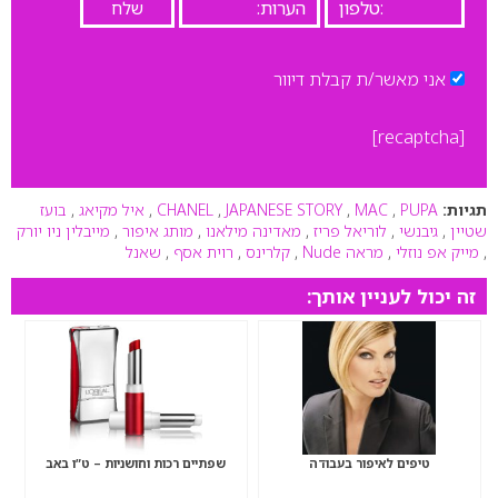
אני מאשר/ת קבלת דיוור
[recaptcha]
תגיות:
PUPA
,
MAC
,
JAPANESE STORY
,
CHANEL
,
איל מקיאג
,
בועז
שטיין
,
גיבנשי
,
לוריאל פריז
,
מאדינה מילאנו
,
מותג איפור
,
מייבלין ניו יורק
,
מייק אפ נוזלי
,
מראה Nude
,
קלרינס
,
רוית אסף
,
שאנל
זה יכול לעניין אותך:
טיפים לאיפור בעבודה
שפתיים רכות וחושניות – ט”ו באב