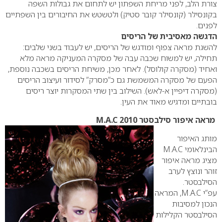
צורת הלב, לפני מריחת השפתון יש לתחום את גבולות השפה
בקונסילר (קונסילר קובר סטיק) ולטשטש את החיבורים בין השפתיים
לפנים.
הדגשה מאסיבית של הריסים
להשגת מראה צפוף ומודגש של הריסים, יש לעבוד בשני שלבים:
תחילה, יש למשוח שכבה עבה של מסקרה המעניקה מראה מלא
ואחיד (מסקרה קולוסל). לאחר מכן, משיחת הריסים בשכבה נוספת,
הפעם של מסקרה המשמשת גם כ”מסרק” לסידור ועיצוב הריסים
(מסקרה דיפיין א-לאש). השילוב בין שתי המסקרות יוצר ריסים
בובתיים ומדגיש מאוד את העין.
מראה איפור סילבסטר 2010
M.A.C
מותג האיפור
הבינלאומי
M.A.C
מציג מראה איפור
זוהר ונוצץ לערב
הסילבסטר.
עפ”י
M.A.C
, המראה
הנכון למסיבות
הסילבסטר הקלילות