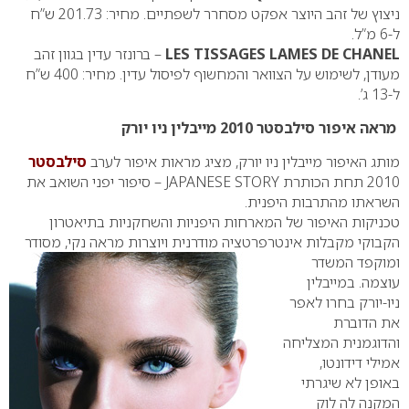
ניצוץ של זהב היוצר אפקט מסחרר לשפתיים. מחיר: 201.73 ש”ח
ל-6 מ”ל.
LES TISSAGES LAMES DE CHANEL
– ברונזר עדין בגוון זהב
מעודן, לשימוש על הצוואר והמחשוף לפיסול עדין. מחיר: 400 ש”ח
ל-13 ג’.
מראה איפור סילבסטר 2010 מייבלין ניו יורק
מותג האיפור מייבלין ניו יורק, מציג מראות איפור לערב
סילבסטר
2010 תחת הכותרת
JAPANESE STORY
– סיפור יפני השואב את
השראתו מהתרבות היפנית.
טכניקות האיפור של המארחות היפניות והשחקניות בתיאטרון
הקבוקי מקבלות אינטרפרטציה מודרנית ויוצרות
מראה נקי, מסודר
ומוקפד המשדר
עוצמה. במייבלין
ניו-יורק בחרו לאפר
את הדוברת
והדוגמנית המצליחה
אמילי דידונטו,
באופן לא שיגרתי
המקנה לה לוק