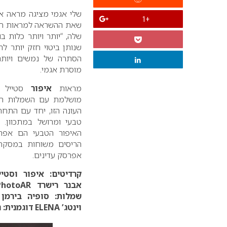
שלי אגמי מציגה מראה איפ
+1
שאת ההשראה למראות ה
שלה, “יותר ויותר כלות 
שנותן ביטוי חזק יותר לת
הסתרה של נמשים ויותר 
מוסרת אגמי.
מראות
איפור
סטייל וי
מושלמת עם השמלות הרו
העונה הזו, יחד עם התחר
טבעי ומרושל במתכוון. 
האיפור הטבעי הם אפרס
הריסים משוחות במסקרה
אפרסק עדינים.
קרדיטים:
איפור וסטייל
אבנר רישרד
PhotoAR
שמלות: סופיה בירמן
ק
וינטג’ ELENA
דוגמנית: 