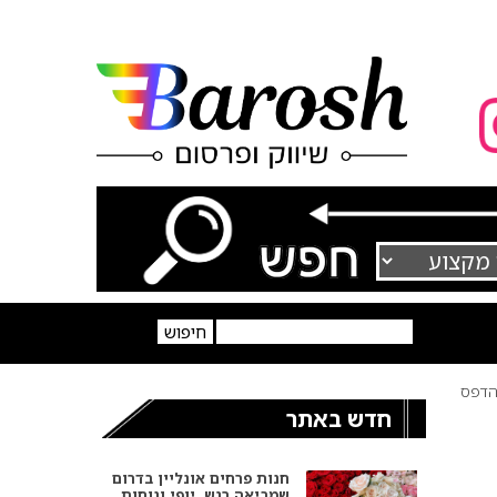
דפס
חדש באתר
חנות פרחים אונליין בדרום
שמביאה רגש, יופי ונוחות