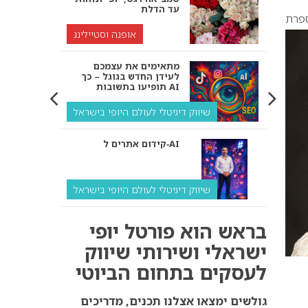
עד הדלת
פרת
אופנה וסטיילינג
מתאימים את עצמכם
לעידן החדש בגוגל – כך
תופיעו בתשובות AI
שיווק דיגיטלי לעולם היופי בישראל
קידום אתרים ל‑AI
שיווק דיגיטלי לעולם היופי בישראל
איך מנועי AI “חושבים” –
בראש הוא פורטל יופי
ולמה העסק שלך צריך
להתאים את עצמו אליהם?
ישראלי ושירותי שיווק
לעסקים בתחום הביוטי
שיווק דיגיטלי לעסקים
קידום ל‑AI לעומת קידום
גולשים ימצאו אצלנו תכנים, מדריכים