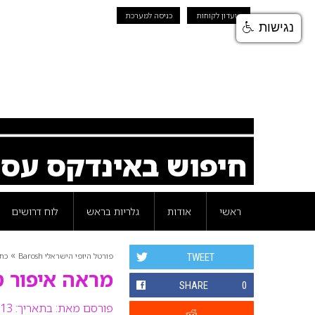
מועדון לקוחות
כניסה למערכת
נגישות
חיפוש באינדקס עס
ראשי
אודות
גלריות בראש
לוח דרושים
»
פורטל היופי הישראלי Barosh
כת
TWEET
מראה איפור ט
SHARE
0
פורסם מאת:
בתאריך: 13 יוני 2010