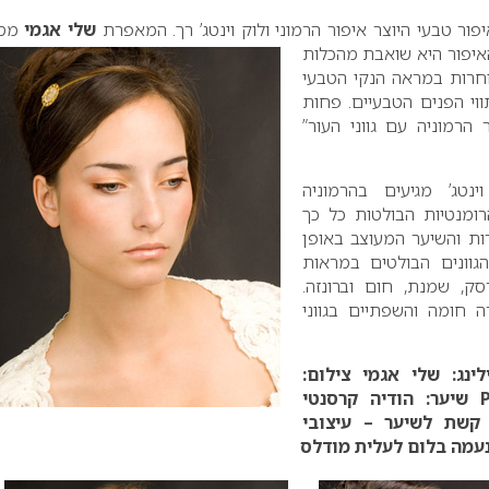
ור טבעי היוצר איפור הרמוני ולוק וינטג’ רך. המאפרת
שלי אגמי
מס
איפור
היא שואבת מהכלות
בוחרות במראה הנקי הטבעי
ווי הפנים הטבעיים. פחות
הרמוניה עם גווני העור”
נטג’ מגיעים בהרמוניה
מנטיות הבולטות כל כך
ות והשיער המעוצב באופן
הגוונים הבולטים במראות
ק, שמנת, חום וברונזה.
 חומה והשפתיים בגווני
ינג: שלי אגמי
צילום:
שיער: הודיה קרסנטי
שת לשיער – עיצובי
נעמה בלום לעלית מודלס