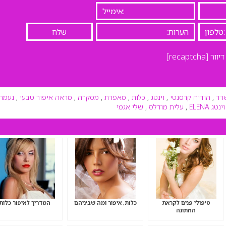
יוור
[recaptcha]
רד
,
הודיה קרסנטי
,
וינטג
,
כלות
,
מאפרת
,
מסקרה
,
מראה איפור טבעי
,
נעמה
טג ELENA
,
עלית מודלס
,
שלי אגמי
טיפולי פנים לקראת
כלות, איפור ומה שביניהם
המדריך לאיפור כלות
החתונה