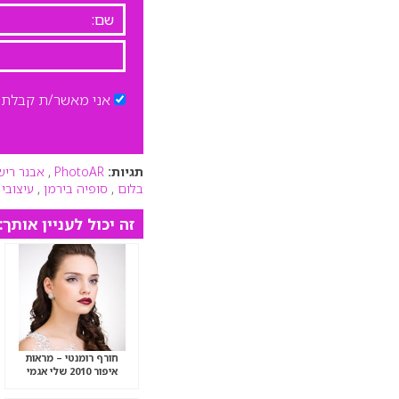
אני מאשר/ת קבלת ד
תגיות:
PhotoAR
,
אבנר ריש
בלום
,
סופיה בירמן
,
עיצובי וינ
זה יכול לעניין אותך:
חורף רומנטי – מראות
איפור 2010 שלי אגמי