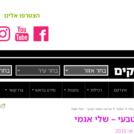
הצטרפו אלינו
קים
אינדקס
רכילות
כתבות
מידע בראש
צרו קשר
ה
»
»
בות
איפור
מראה איפור טבעי – שלי אגמי
בעי – שלי אגמי