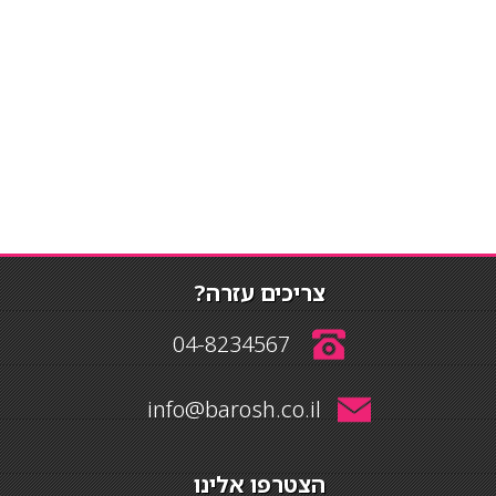
צריכים עזרה?
04-8234567
info@barosh.co.il
הצטרפו אלינו