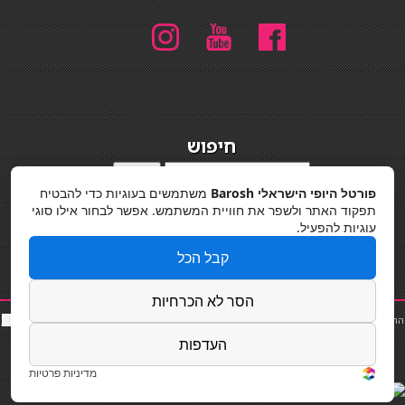
חיפוש
חיפוש
פורטל היופי הישראלי Barosh
משתמשים בעוגיות כדי להבטיח
מדיניות פרטיות
תפקוד האתר ולשפר את חוויית המשתמש. אפשר לבחור אילו סוגי
עוגיות להפעיל.
קבל הכל
הסר לא הכרחיות
החלקות שיער
|
תאורה לבית
|
פאות ותוספות שיער
|
נייל סטודיו
|
תוספות שיער
|
שף פרטי
|
כ
סאות
בר
|
קוסמטיקאית
|
כסא בר
|
פאות
|
קורס בניית ציפורניים
|
Powered by Barosh
העדפות
Designed by
Barosh 2020
מדיניות פרטיות