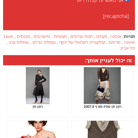
אני מאשר/ת קבלת דיוור
[recaptcha]
תגיות:
אופנה
,
זקטים
,
חנות עודפים
,
חצאיות
,
טישרטים
,
מכנסים
,
מעצב
אופנה
,
סריגים
,
קולקציית הקז’ואל של יוסף
,
שמלות טריקו
,
שמלות ערב
,
תל אביב
זה יכול לעניין אותך:
רונן חן סתיו-חורף 2007-8
רונן חן