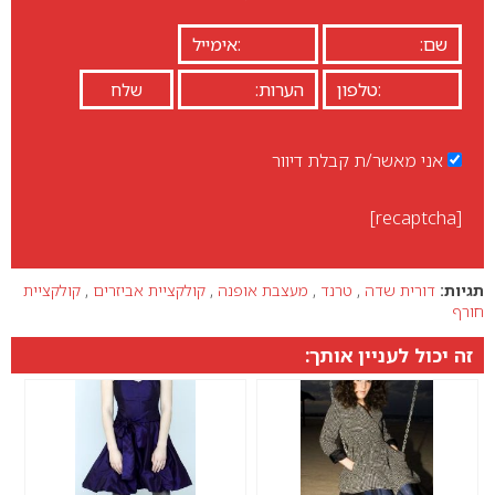
אני מאשר/ת קבלת דיוור
[recaptcha]
תגיות:
דורית שדה
,
טרנד
,
מעצבת אופנה
,
קולקציית אביזרים
,
קולקציית
חורף
זה יכול לעניין אותך: