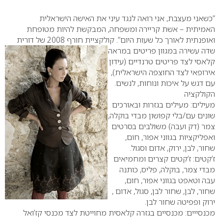
0
“כשאני מעצבת, אני רואה לנגד עיני את האישה הישראלית
האמיתית – אשת קריירה ומשפחה, המבקשת להיות מטופחת
ואופנתית לאורך כל שעות היום”. קולקציית חורף 2008 של דורית
שדה עשירה במגוון פריטים במראה
קלאסי לצד פריטים טרנדיים (עידון
אירופאי לצד החוצפה הישראלית),
עם דגש על איכות ונוחות, לנשים.
הקולקציה
מעילים: מעילים בגזרות ובאורכים
שונים עם/בלי קפושון מבדי בוקלה,
צמר (דק ועבה) משולבים בסרטים
ואפליקציות בגווני אפור, חום,
שחור, לבן, ירוק, אדום וסגול.
ז’קטים: ז’קטים קצרים ומחמיאים
מבדי צמר, בוקלה, פליס, כותנה
עבה וטאפט בגווני אפור, חום,
שחור, לבן, שחור לבן, סגול, אדום ,
ירוק ופפיטה שחור לבן.
מכנסייים: מכנסיים בגזרה קלאסית מחוייטת לצד מכנסי קז’ואל