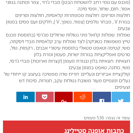
(מכנס עם גומי רחב להשטחת הבטן) מבדי ג’רזי , צמר וכותנה בגווני
אפור, חום, שחור, ופסי סיכה.
חולצות וסריגים: חולצות מכופתרות קלאסיות, חולצות וסריגים
בגזרת V , מבחר גולפים (צמוד, נשפך, V ), חלקים ועם פסים במגוון
צבעים.
שמלות: שמלות קז’ואל מיני נטולות שרוולים מג’רסי (בתוספת מכנס
טייץ משמשות כטוניקה) לצד שמלות ערב קלאסיות מבדי ויסקוזה,
משי, קטיפה וטאפט מטאלי בתוספת עיטורי אבנים , רקמות, טול,
סרטים ואפליקציות בגזרות ישרות, פעמון וגזרת בלון.
חצאיות: חצאיות בלון ובגזרת פעמון (קצרות וארוכות) מבדי ג’רסי,
משי, כותנה, טאפט במגוון צבעים.
קולקציית אביזרים ונעליים: דורית שדה ממשיכה בעיצוב קו ייחודי של
נעלים ומגפיים מעור משובח נטולות עקב, חגורות, סיכות דש
וצעיפים.
עמוד זה נצפה: 536 פעמים
0
כתבות אופנה סטיילינג