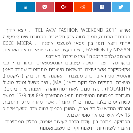
0
אירוע TEL AVIV FASHION WEEKEND 2011 , יוצא לדרך
במתחם התחנה, סמוך לנווה צדק תל אביב. במסגרת שיתוף פעולה
ייחודי ויוצא דופן בין ניסאן למעצבי אופנה , ECOI MICRA
FASHION by NISSAN , יציגו מעצבי אופנה ישראליים את השראות
העיצוב שלהם לרכב ה " אקו מייקרה" האורבני.
בתערוכה יוצגו חמישה עיצובים קונספטואלים ומקוריים לרכבי
אקו-מייקרה אשר יעוצבו בהשראת מעצבים מתחומים שונים: האמן
והסטייליסט ראובן כהן, מעצבת האופנה עידית ברק (דליקטסן),
מעצבת התיקים מלי רוקח דנאי (MAL) , שיר משעל ומיכל מוטיל
(POLARITY) ,דנה רוטברג וליאת רמון (זוהרה – אמנות על גרביונים).
תערוכת המכוניות המעוצבות תוצג מהתאריך 8/9 ועד 17/9 במשך
עשרה ימים בלבד במתחם "התחנה" , אשר מהווה מרכז התרבות
והבילוי החדש של תל אביב, השוכן בסמוך לנווה צדק ומושך אליו כ
15 אלף איש במהלך סופי השבוע.
הפרויקט מחבר בין עולם הרכב לעיצוב אופנה, כחלק ממחויבות
החברה ליצירתיות חדשנות וקידום עיצוב ואמנות.