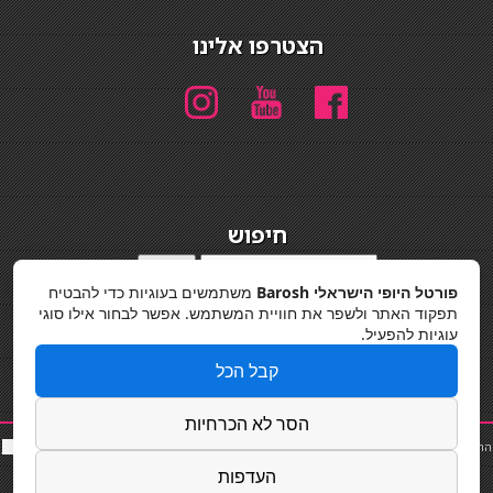
הצטרפו אלינו
חיפוש
חיפוש
פורטל היופי הישראלי Barosh
משתמשים בעוגיות כדי להבטיח
מדיניות פרטיות
תפקוד האתר ולשפר את חוויית המשתמש. אפשר לבחור אילו סוגי
עוגיות להפעיל.
קבל הכל
הסר לא הכרחיות
החלקות שיער
|
תאורה לבית
|
פאות ותוספות שיער
|
נייל סטודיו
|
תוספות שיער
|
שף פרטי
|
כ
סאות
בר
|
קוסמטיקאית
|
כסא בר
|
פאות
|
קורס בניית ציפורניים
|
Powered by Barosh
העדפות