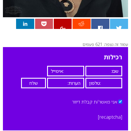
עמוד זה נצפה: 621 פעמים
0
רכילות
אני מאשר/ת קבלת דיוור
[recaptcha]