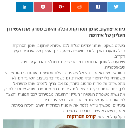
0
גיורא יצחקוב אומן תסרוקות הכלה והערב מסרק את העשירון
העליון של אירופה
בשקט בשקט, אנחנו יכולים לגלות לכם שגיורא יצחקוב, אומן תסרוקות
הכלה והערב הולך לסרק משפחה מהעשירון העליון של אירופה בקיץ
הקרוב.
שימעו של אומן התסרוקות גיורא יצחקוב מתגלגל והרחיק עד וינה
שבאוסטריה.
המוניטין של האומן הגיע אל משפחה בעלת אמצעים העומדת לחגוג אירוע
משפחתי בלי לחסוך ובלי פשרות. גם כשמדובר בעיצוב השיער הם לא
מתפשרים על פחות מהטוב ביותר, גם אם צריך להטיס אותו מישראל.
לכן, בחודש יוני הקרוב ייצאו לוינה צוות נבחר ממספרת גיורא יצחקוב לסרק
את נשות משפחת העשירון העליון החוגגות. מבטיחים לכם תמונות והצצה
למראות השיער שייצור גיורא בוינה – כשיהיו בידינו.
בינתיים, ממשיך גיורא ללמד את אומנות תסרוקות הערב והכלה בכיתות
אומן, בגישה אישית המבטיחה הצלחה.
קורס תסרוקות
הקליקו למידע על