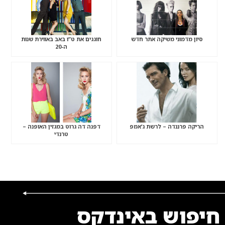
סיון מדמוני משיקה אתר חדש
חוגגים את ט”ו באב באווירת שנות
ה-20
הריקה פרננדה – לרשת ג’אמפ
דפנה דה גרוט במגזין האופנה –
טרנדי
חיפוש באינדקס