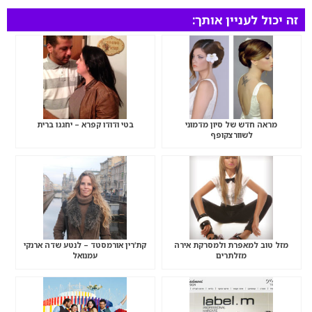
זה יכול לעניין אותך:
מראה חדש של סיון מדמוני
בטי ודודו קפרא – יחגגו ברית
לשוורצקופף
מזל טוב למאפרת ולמסרקת אירה
קת’רין אורמסטד – לנטע שדה ארנקי
מזלתרים
עמנואל