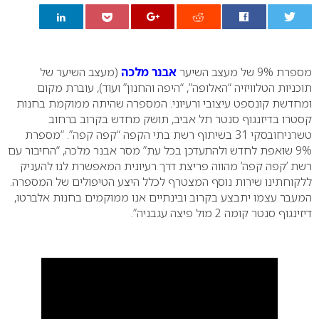
0
מספרת 9% של מעצב השיער
אבנר מלכה
(מעצב השיער של
תוכניות הטלוויזיה “האלופה”, “היפה והחנון” ועוד), עוברת מקום
ומחדשת קונספט עיצובי ורעיוני. המספרה שהיתה ממוקמת בחנות
קסטרו בדיזנגוף סנטר תל אביב, תושק מחדש בקרוב ברחוב
טשרניחובסקי 31 בשיתוף רשת בתי הקפה “קפה קפה”.
“מספרת
9% שואפת לחדש ולהתעדכן בכל עת” מסר אבנר מלכה, “החיבור עם
רשת ’קפה קפה’ מהווה פריצת דרך רעיונית המאפשרת לנו להעניק
ללקוחתינו שירות נוסף המצטרף לכלל היצע הטיפולים של המספרה.
המעבר עצמו יתבצע בקרוב ובינתיים אנו ממוקמים בחנות אלברטו,
דיזינגוף סנטר קומה 2 מול פיצה עגבניה”.