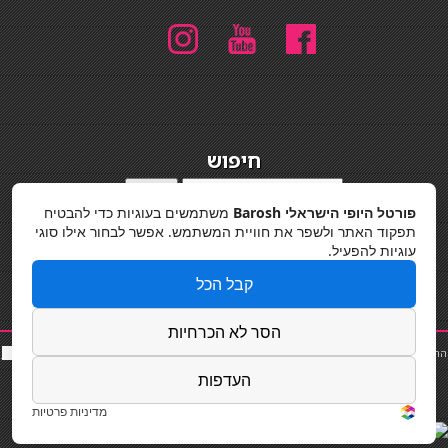
חיפוש
חיפוש
פורטל היופי הישראלי Barosh
משתמשים בעוגיות כדי להבטיח
מדיניות פרטיות
תפקוד האתר ולשפר את חוויית המשתמש. אפשר לבחור אילו סוגי
עוגיות להפעיל.
קבל הכל
הסר לא הכרחיות
החלקות שיער
|
תאורה לבית
|
פאות ותוספות שיער
|
נייל סטודיו
|
תוספות שיער
|
שף פרטי
|
כ
סאות
בר
|
קוסמטיקאית
|
כסא בר
|
פאות
|
קורס בניית ציפורניים
|
Powered by Barosh
העדפות
Designed by
Barosh 2020
מדיניות פרטיות