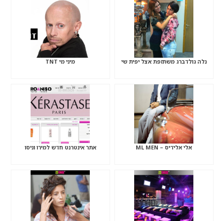
נלה גולדברג משתזפת אצל יפית שי
מיני מי TNT
אלי אלידיס – ML MEN
אתר אינטרנט חדש למירו וניסו