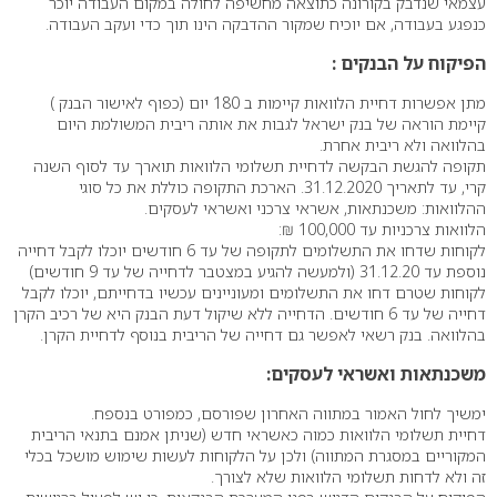
עצמאי שנדבק בקורונה כתוצאה מחשיפה לחולה במקום העבודה יוכר
כנפגע בעבודה, אם יוכיח שמקור ההדבקה הינו תוך כדי ועקב העבודה.
הפיקוח על הבנקים :
מתן אפשרות דחיית הלוואות קיימות ב 180 יום (כפוף לאישור הבנק )
קיימת הוראה של בנק ישראל לגבות את אותה ריבית המשולמת היום
בהלוואה ולא ריבית אחרת.
תקופה להגשת הבקשה לדחיית תשלומי הלוואות תוארך עד לסוף השנה
קרי, עד לתאריך 31.12.2020. הארכת התקופה כוללת את כל סוגי
ההלוואות: משכנתאות, אשראי צרכני ואשראי לעסקים.
הלוואות צרכניות עד 100,000 ₪:
לקוחות שדחו את התשלומים לתקופה של עד 6 חודשים יוכלו לקבל דחייה
נוספת עד 31.12.20 (ולמעשה להגיע במצטבר לדחייה של עד 9 חודשים)
לקוחות שטרם דחו את התשלומים ומעוניינים עכשיו בדחייתם, יוכלו לקבל
דחייה של עד 6 חודשים. הדחייה ללא שיקול דעת הבנק היא של רכיב הקרן
בהלוואה. בנק רשאי לאפשר גם דחייה של הריבית בנוסף לדחיית הקרן.
משכנתאות ואשראי לעסקים:
ימשיך לחול האמור במתווה האחרון שפורסם, כמפורט בנספח.
דחיית תשלומי הלוואות כמוה כאשראי חדש (שניתן אמנם בתנאי הריבית
המקוריים במסגרת המתווה) ולכן על הלקוחות לעשות שימוש מושכל בכלי
זה ולא לדחות תשלומי הלוואות שלא לצורך.