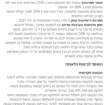
פטור מארנונה
עסקית למי שהעסק נפגע ב 25% בחודשים מרץ-מאי למי
שהעסק נפגע ב 60% יוני- אוגוסט.
בחודשים ספטמבר אוקטובר, הורד הרף שוב ל 25% לצורך קבלת הפטור
כמו כן הורחבו הסיווגים.
הארכת רישיונות עסק
ודחייה בצורה אוטומטית עד יולי 2021 .
מתן הלוואות בערבות מדינה
גם לעסקים בסיכון : מסלול לדוגמא ;
לזכאים פריסה עד 5 שנים ודחיית תשלומי קרן ל 12 חודשים. סכום
ההלוואה עד 24% מהמחזור השנתי ,7 ימי טיפול, ההלוואות ניתנות ללא
עמלות או תשלומים נוספים לבנק או למדינה. פיקדון 5 אחוז מסכום
ההלוואה, הריבית בשנה הראשונה על חשבון המדינה. (מסלול זה לעסקים
בסיכון בלבד שלא קיבלו הלוואה בקרן לעסקים גדולים לפני)
שימו לב, ההנחה תינתן רק בגין נכסים המוחזקים על ידי העסק ומשולמת
עליהם ארנונה שלא למגורים.
המוסד לביטוח הלאומי:
הקטנת מקדמות:
עובדים עצמאים שהכנסתם צומצמה עקב משבר הקורונה, יכולים להגיש
בקשה להקטנת מקדמות הביטוח הלאומי, על סמך הצהרה בלבד!
את ההצהרה ניתן לשדר ע”י המייצג או באופן עצמאי באמצעות בקשה
לתיקון מקדמות, ללא צורך בצירוף אישורים.
את הבקשה ניתן לשלוח ישירות למחלקת הגבייה בסניף באמצעות האתר.
בנוסף, יתכן שאותם עצמאים זכאים להשלמת הכנסה, זכאות להבטחת
הכנסה נבדקת עבור תא משפחתי, לפיכך בבדיקת הזכאות להבטחת הכנסה