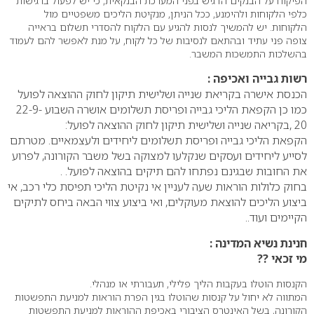
הפיקוח על הבנקים הדגיש בפני המערכת הבנקאית, כי יש לפעול ברגישות
כלפי הלקוחות ולהימנע, ככל הניתן, מנקיטת הליכים משפטיים מול
הלקוחות. יש להמשיך לנסות להגיע עם הלקוח להסדרי תשלום בראייה
צופה פני עתיד ובהתאם לנסיבות של כל לקוח, על מנת לאפשר להם לעמוד
בהשלכות התמשכות המשבר.
רשות גבייה ואכיפה :
הכנסת אישרה בקריאת שנייה ושלישית תיקון לחוק ההוצאה לפועל
כמו כן הקפאת הליכי גבייה ופריסת תשלומים אושרה השבוע 22-9-
20 ,בקריאה שנייה ושלישית תיקון לחוק ההוצאה לפועל:
הקפאת הליכי גבייה ופריסת תשלומים ליחידים ולעצמאיים. מטרתם
לסייע ליחידים ועסקים שנקלעו למצוקה בשל משבר הקורונה, לפרוע
את החובות שבגינם נפתחו להם תיקים בהוצאה לפועל. .
בחוק כלולות הוראות שעה לעניין אי נקיטת הליכי תפיסת כלי רכב, אי
ביצוע הליכים להוצאת מעוקלים, ואי ביצוע צווי הבאה ביחס לתיקים
הקיימים ועוד..
חנינת נשיא המדינה :
מי זכאי ??
הקנסות הוטלו בעקבות הליך פלילי, תעבורתי או מנהלי.
המתווה לא יחול על קנסות שהוטלו בגין הפרת הוראות למניעת התפשטות
הקורונה, בשל האינטרס הציבורי באכיפת ההוראות למניעת התפשטות