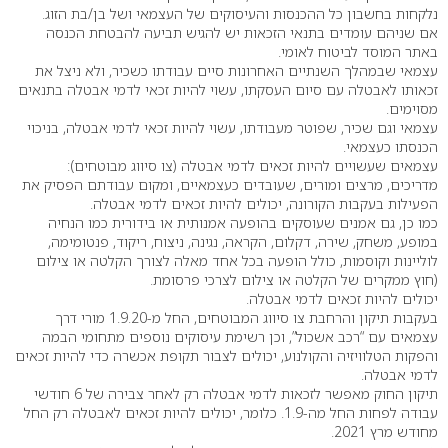
נלקחות בחשבון כל ההכנסות והעיסוקים של העצמאי ושל בן/בת הזוג.
אם שניהם עומדים בתנאי הזכאות יש להגיש תביעה להבטחת הכנסה
באתר המוסד לביטוח לאומי.
עצמאי שבמהלך השנתיים האחרונות סיים עבודתו כשכיר, ולא ניצל את
זכאותו לאבטלה עם סיום העסקתו, עשוי להיות זכאי לדמי אבטלה בתנאים
מסוימים.
עצמאי וגם שכיר, שפוטר מעבודתו, עשוי להיות זכאי לדמי אבטלה, בניכוי
הכנסתו כעצמאי.
עצמאים שעשויים להיות זכאים לדמי אבטלה (צו סיווג מבוטחים):
מדריכים, מרצים ומורים, שעובדים כעצמאיים, ומקום עבודתם הפסיק את
הפעילות בעקבות הקורונה, יכולים להיות זכאים לדמי אבטלה.
כמו כן, גם אמנים שעוסקים בהופעה אמנותית או בידורית כמו הנחיה
במופע, משחק, שירה, דקלום, הקראה, נגינה, ניצוח, ריקוד, פנטומימה,
לוליינות וקוסמות, כולל הופעה בכל אחד מאלה לצורך הקלטה או צילום
(חוץ ממקרים של הקלטה או צילום לצרכי פרסומת.
יכולים להיות זכאים לדמי אבטלה.
בעקבות תיקון והרחבת צו סיווג המבוטחים, החל מ-1.9.20 מורי דרך
עצמאים עם “רכב אשכול”, וכן רשימת עיסוקים נוספים מתחומי הבמה
והפקות הטלוויזיה והקולנוע, יכולים לצבור תקופת אכשרה כדי להיות זכאים
לדמי אבטלה.
תיקון החוק מאפשר לזכאות לדמי אבטלה רק לאחר צבירה של 6 חודשי
עבודה לפחות החל מה-1.9. כלומר, יכולים להיות זכאים לאבטלה רק החל
מחודש מרץ 2021.