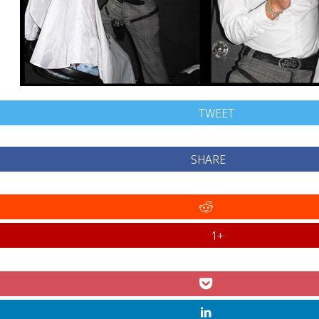
TWEET
SHARE
+1