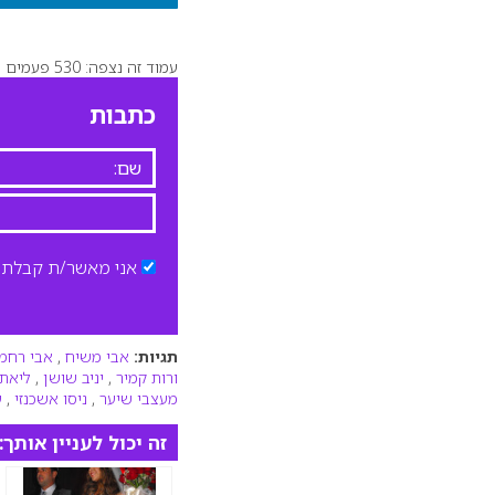
עמוד זה נצפה: 530 פעמים
כתבות
אני מאשר/ת קבלת ד
תגיות:
אבי משיח
,
אבי רחמ
ורות קמיר
,
יניב שושן
,
ליאת 
מעצבי שיער
,
ניסו אשכנזי
,
ע
זה יכול לעניין אותך: