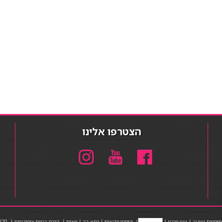
הצטרפו אלינו
תוספות שיער
|
שף פרטי
|
כ
סאות בר
|
קוסמטיקאית
|
כסא בר
|
פאות
|
קורס בניית ציפורניים
|
Powered by Barosh
020