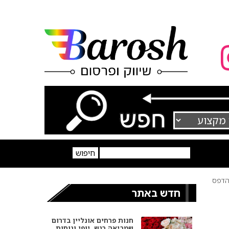
דפס
חדש באתר
חנות פרחים אונליין בדרום
שמביאה רגש, יופי ונוחות