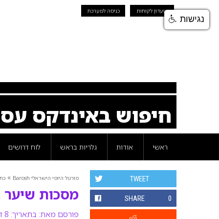
מועדון לקוחות
כניסה למערכת
נגישות
חיפוש באינדקס עס
ראשי
אודות
גלריות בראש
לוח דרושים
»
פורטל היופי הישראלי Barosh
כת
TWEET
מסכות שיער ב
SHARE
0
פורסם מאת:
בתאריך: 8 דצמבר 2009