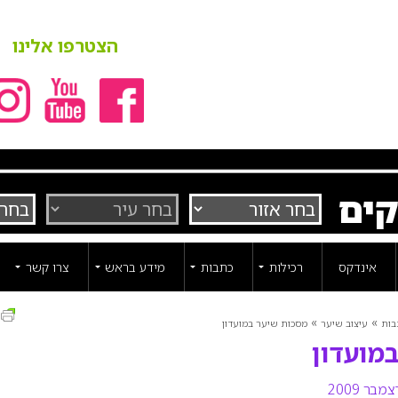
הצטרפו אלינו
קים
אינדקס
רכילות
כתבות
מידע בראש
צרו קשר
ה
»
»
בות
עיצוב שיער
מסכות שיער במועדון
מועדון