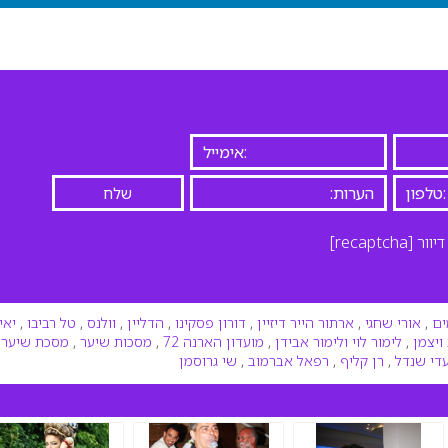
יוור
[recaptcha]
ים
,
אורי שחגי
,
ארתור הייר דיזיין
,
דורון פסקינו
,
הדליין
,
וולנס
,
טל רביבו
,
יאי
ויצמן
,
לימור לוי ולימור אבידן
,
מועדון הארנה 72
,
מסכות שיער
,
מסכת שיער
,
די שנדל
,
רן קליף
,
רפאל אברמוב
,
שי גרוסמן