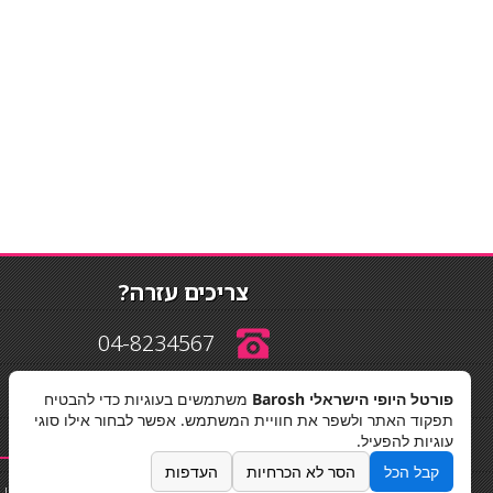
צריכים עזרה?
04-8234567
פורטל היופי הישראלי Barosh
משתמשים בעוגיות כדי להבטיח
info@barosh.co.il
תפקוד האתר ולשפר את חוויית המשתמש. אפשר לבחור אילו סוגי
עוגיות להפעיל.
קבל הכל
הסר לא הכרחיות
העדפות
החלקות שיער
|
תאורה לבית
|
פאות ותוספות שיער
|
נייל סטודיו
|