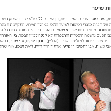
ת שיער
מאות מעצבי שיער ואנשי תעשיית היופי התכנסו אמש במועדון הארנה 72 בת”א לכבוד אירוע 
של חברת מוצרי הטיפוח לשיער וולנס. במהלך האירוע התקיימה תצוגת
פורות מחולון, ניסו אשכנזי שהוא גם הפרזנטור של המותג. כמו בכל פ
גם הפעם נרשמה היסטריה והתנפלות לא קטנה לכיוון הבמה.
בין האורחי
ניב שושן, לימור לוי ולימור אבידן (הדליין), דורון פסקינו, עדי שנדל, רפאל
בי משיח, אבי רחמים, רן קליף, ארתור הייר דיזיין, ליאת ויצמן, אורי שחגי