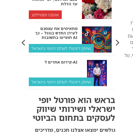
עד הדלת
אופנה וסטיילינג
השקת
מתאימים את עצמכם
לעידן החדש בגוגל – כך
עם
תופיעו בתשובות AI
ם
שיווק דיגיטלי לעולם היופי בישראל
, טל
קידום אתרים ל‑AI
שיווק דיגיטלי לעולם היופי בישראל
איך מנועי AI “חושבים” –
בראש הוא פורטל יופי
ולמה העסק שלך צריך
להתאים את עצמו אליהם?
ישראלי ושירותי שיווק
לעסקים בתחום הביוטי
שיווק דיגיטלי לעסקים
קידום ל‑AI לעומת קידום
גולשים ימצאו אצלנו תכנים, מדריכים