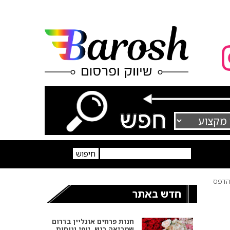
דפס
חדש באתר
חנות פרחים אונליין בדרום
שמביאה רגש, יופי ונוחות