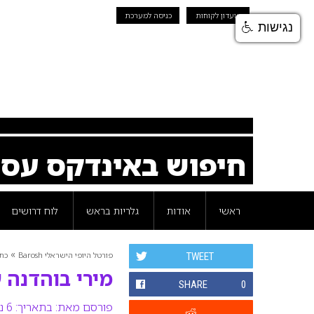
מועדון לקוחות
כניסה למערכת
נגישות
חיפוש באינדקס עס
ראשי
אודות
גלריות בראש
לוח דרושים
»
פורטל היופי הישראלי Barosh
כת
TWEET
מירי בוהדנה 
SHARE
0
פורסם מאת:
בתאריך: 6 נובמבר 2008