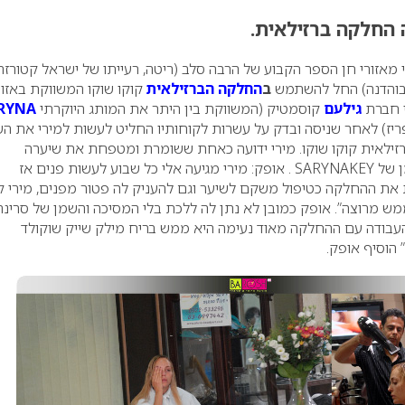
 החלקה ברזילאית.
מאזורי חן הספר הקבוע של הרבה סלב (ריטה, רעייתו של ישראל קטורזה,
י בוהדנה) החל להשתמש
ב
החלקה הברזילאית
קוקו שוקו המשווקת באזור
י חברת
גילעם
קוסמטיק (המשווקת בין היתר את המותג היוקרתי
RYNA
יז) לאחר שניסה ובדק על עשרות לקוחותיו החליט לעשות למירי את השי
ילאית קוקו שוקו. מירי ידועה כאחת ששומרת ומטפחת את שיערה
ן של
SARYNAKEY
. אופק: מירי מגיעה אלי כל שבוע לעשות פנים אז
את ההחלקה כטיפול משקם לשיער וגם להעניק לה פטור מפנים, מירי 
ש מרוצה”. אופק כמובן לא נתן לה ללכת בלי המסיכה והשמן של סרינה 
שהעבודה עם ההחלקה מאוד נעימה היא ממש בריח מילק שייק שוקולד
הוסיף אופק.