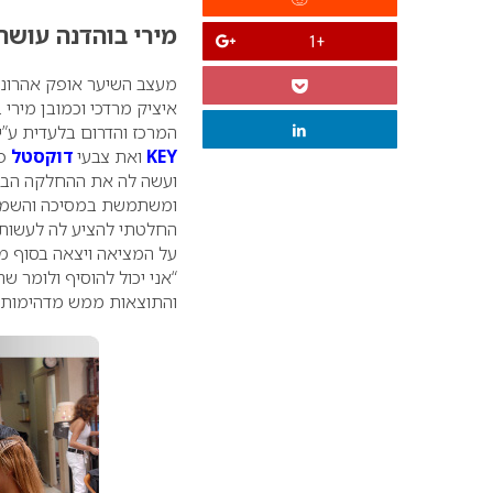
מירי בוהדנה עושה
+1
מעצב השיער אופק אהרוני 
איציק מרדכי וכמובן מיר
המרכז והדרום בלעדית ע”
KEY
ואת צבעי
דוקסטל
פר
ועשה לה את ההחלקה הברז
ומשתמשת במסיכה והשמ
החלטתי להציע לה לעשות 
על המציאה ויצאה בסוף ממ
“אני יכול להוסיף ולומר 
והתוצאות ממש מדהימות” 