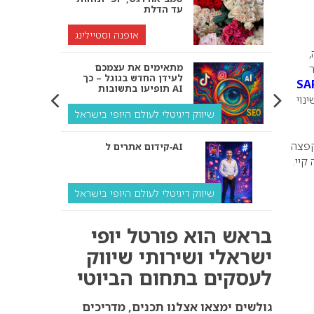
עד הדלת
אופנה וסטיילינג
מתאימים את עצמכם
לעידן החדש בגוגל – כך
SA
תופיעו בתשובות AI
נוי
שיווק דיגיטלי לעולם היופי בישראל
קפצה
קידום אתרים ל‑AI
קיי.
שיווק דיגיטלי לעולם היופי בישראל
איך מנועי AI “חושבים” –
בראש הוא פורטל יופי
ולמה העסק שלך צריך
להתאים את עצמו אליהם?
ישראלי ושירותי שיווק
לעסקים בתחום הביוטי
שיווק דיגיטלי לעסקים
קידום ל‑AI לעומת קידום
גולשים ימצאו אצלנו תכנים, מדריכים