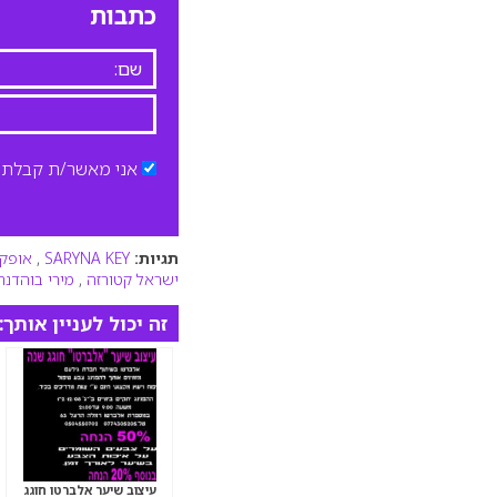
כתבות
אני מאשר/ת קבלת ד
תגיות:
SARYNA KEY
,
אופק 
ישראל קטורזה
,
מירי בוהדנה
זה יכול לעניין אותך:
עיצוב שיער אלברטו חוגג